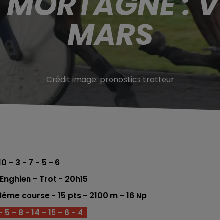
 MORTAGNE : V
MARS
Crédit image:
pronostics trotteur
0 - 3 - 7 - 5 - 6
nghien - Trot - 20h15
- 8éme course - 15 pts - 2100
m - 16 Np
 5 - 8 - 14 - 15 - 6 - 4