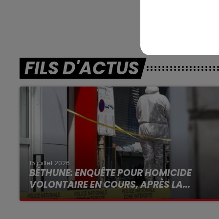
EN DIRE
FILS D'ACTUS
15 juillet 2026
BÉTHUNE: ENQUÊTE POUR HOMICIDE
VOLONTAIRE EN COURS, APRÈS LA...
Selon les premiers éléments, le logement
servait à des prostituées