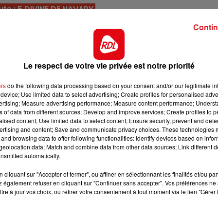
te : 5 DIVINE DE NAVARY
10h00 - 12h00
RDL WEEKEND
s depuis le début de l'hiver, et mériterait de finir cett
Contin
ictoire dans un quinté.
belle fin de course dans le Grand Prix au Croisé samedi
Le respect de votre vie privée est notre priorité
vir, une nouvelle belle performance est attendue.
e sur le renouveau, et posséde des titres sur les piste
ers
do the following data processing based on your consent and/or our legitimate int
n, sa place est à l'arrivée.
device; Use limited data to select advertising; Create profiles for personalised adver
vertising; Measure advertising performance; Measure content performance; Unders
à Amiens, il a déjà reussi sur ce parcours, et malgré s
ns of data from different sources; Develop and improve services; Create profiles to 
alised content; Use limited data to select content; Ensure security, prevent and detect
 il posséde une chance regulière.
ertising and content; Save and communicate privacy choices. These technologies
esse, et vaut mieux effacer ses deux dernières sorties. 
and browsing data to offer following functionalities: Identify devices based on infor
eolocation data; Match and combine data from other data sources; Link different de
eprendre.
nsmitted automatically.
 courtes distances et corde à gauche. Bien placé derriè
7h00 - 10h00
cliquant sur "Accepter et fermer", ou affiner en sélectionnant les finalités et/ou pa
t surprendre à belle cote.
RDL Week-end
 également refuser en cliquant sur "Continuer sans accepter". Vos préférences ne 
tre à jour vos choix, ou retirer votre consentement à tout moment via le lien "Gérer 
 de Muze à Cagnes cet hiver et vient de bien se comporte
urs à l'économie, pour la 4/5éme place.