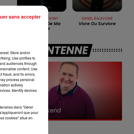
7h00 - 10h00
RDL WEEK-END
e
uer sans accepter
RICHARD ANTHONY
DANIEL BALAVOINE
Amoureux De Ma
Vivre Ou Survivre
Femme
A L'ANTENNE
s
erest: Store and/or
tising; Use profiles to
tand audiences through
a
personalise content; Use
 fraud, and fix errors;
 may process personal
A
mation actively
vices; Identify devices
re
10h00 - 12h00
rtenaires dans "Gérer
RDL Weekend
s'appliqueront que pour
les cookies" situé en
r