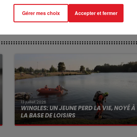
CT DES PISTES;
Gérer mes choix
Accepter et fermer
13 juillet 2026
WINGLES: UN JEUNE PERD LA VIE, NOYÉ À
LA BASE DE LOISIRS
La victime a coulé à pic