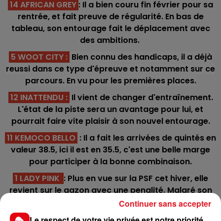
14 AFRICAN GREY
: Il a bien couru fin février pour sa
rentrée, et fait preuve de régularité. En bas de
tableau, son entourage fait le déplacement avec
des ambitions.
5 WOOT CITY
:
Bien connu des handicaps, il a déjà
reussi dans ce type d'épreuve et notamment sur ce
parcours. En vu pour les premières places.
12 INATTENDU :
Il vient de changer d'entraînement.
L'état de la piste sera un avantage pour lui, et
pourrait faire vite plaisir à son nouvel entourage.
11 KEMOCO BELLO
: Il a fait les arrivées de quintés en
valeur 38.5, ici il est en 35.5, c'est une belle marge
pour participer à la bonne combinaison.
1 LADY PINK
: Plus en vue sur la PSF cet hiver, elle
revient sur le gazon avec une penalité. Malgré son
top-weight, elle vaut largement un lot.
Continuer sans accepter
6 SAVE YOUR BREGHT
: Vainqueur sur cette piste
Le respect de votre vie privée est notre priorité