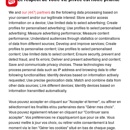
l'été dernier, elle se retrouve bien placé dans les
stalles. Pas impossible.
We and
our (447) partners
do the following data processing based on
your consent and/or our legitimate interest: Store and/or access
EN DIRECT DES PISTES;
information on a device; Use limited data to select advertising; Create
profiles for personalised advertising; Use profiles to select personalised
advertising; Measure advertising performance; Measure content
performance; Understand audiences through statistics or combinations
of data from different sources; Develop and improve services; Create
profiles to personalise content; Use profiles to select personalised
content; Use limited data to select content; Ensure security, prevent and
FILS D'ACTUS
detect fraud, and fix errors; Deliver and present advertising and content;
Save and communicate privacy choices. These technologies may
process personal data such as IP address and browsing data to offer
following functionalities: Identify devices based on information actively
requested; Use precise geolocation data; Match and combine data from
other data sources; Link different devices; Identify devices based on
information transmitted automatically.
Vous pouvez accepter en cliquant sur "Accepter et fermer", ou affiner en
sélectionnant les finalités et/ou partenaires dans "Gérer mes choix".
Vous pouvez également refuser en cliquant sur "Continuer sans
15 juillet 2026
accepter". Vos préférences ne s'appliqueront que pour ce site. Vous
BÉTHUNE: ENQUÊTE POUR HOMICIDE
pouvez mettre à jour vos choix, ou retirer votre consentement à tout
VOLONTAIRE EN COURS, APRÈS LA...
moment via le lien "Gérer les cookies" situé en bas de chaque page.