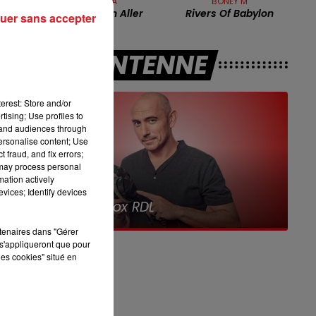
NIAGARA
BONEY M
16h00 - 19h00
Je Dois M'en Aller
Rivers Of Babylon
uer sans accepter
LE JUKEBOX RDL
A L'ANTENNE
erest: Store and/or
tising; Use profiles to
tand audiences through
personalise content; Use
 fraud, and fix errors;
.
 may process personal
mation actively
vices; Identify devices
7h00 - 10h00
e
Debout c'est l'heure
rtenaires dans "Gérer
e
s'appliqueront que pour
les cookies" situé en