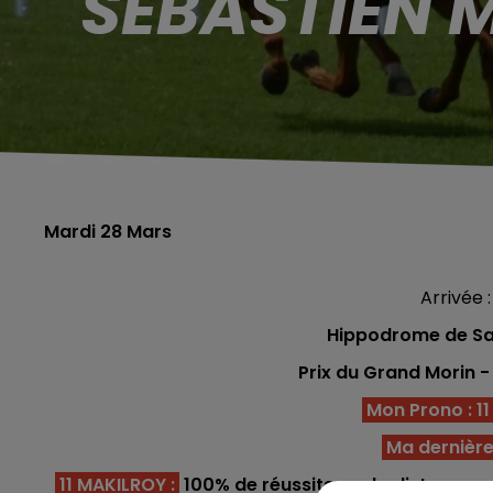
SÉBASTIEN 
Mardi 28 Mars
Arrivée : 
Hippodrome de Sai
Prix du Grand Morin -
Mon Prono : 11 -
Ma dernière
11 MAKILROY
:
100% de réussite sur la distance en