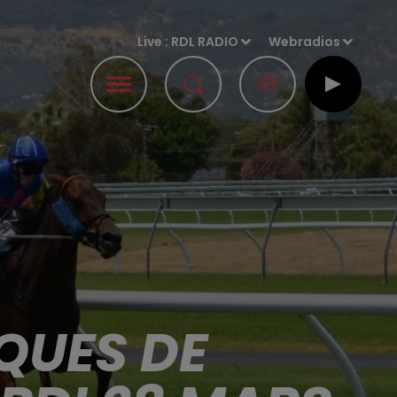
Live :
RDL RADIO
Webradios
QUES DE