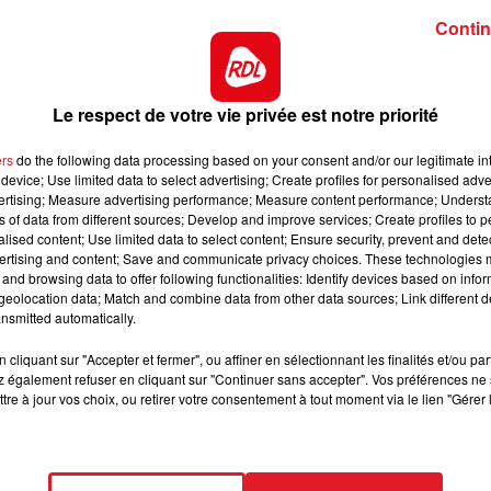
13h00 - 16h00
CH.Soumillon, base indiscutable.
Contin
LES APRÈS-MIDI QUI CHANTENT
 de l'année, mais a montré de la qualité l'an dernier.
e forme, elle devrait faire un grand retour.
Le respect de votre vie privée est notre priorité
se, mais ses deux dernières courses ont montré sa vrai
it parti des bonnes chances de cette épreuve.
ers
do the following data processing based on your consent and/or our legitimate int
device; Use limited data to select advertising; Create profiles for personalised adver
sorti des 5 premiers, sauf un mauvais parcours pourrait
vertising; Measure advertising performance; Measure content performance; Unders
de faire l'arrivée.
ns of data from different sources; Develop and improve services; Create profiles to 
alised content; Use limited data to select content; Ensure security, prevent and detect
nnée à 4 ans, mais monte en condition au fil des courses
ertising and content; Save and communicate privacy choices. These technologies
ro dans les stalles. elle peut se révéler.
and browsing data to offer following functionalities: Identify devices based on infor
eolocation data; Match and combine data from other data sources; Link different de
16h00 - 19h00
en valeur, et sa récente sortie s'en dit proche d'une plac
nt
Le Jukebox RDL
nsmitted automatically.
 un quinté.
cliquant sur "Accepter et fermer", ou affiner en sélectionnant les finalités et/ou pa
r a fait plusieurs gestes pour la descendre en 31,5, ell
 également refuser en cliquant sur "Continuer sans accepter". Vos préférences ne 
ste en mesure de se réhabiliter
tre à jour vos choix, ou retirer votre consentement à tout moment via le lien "Gérer 
CT DES PISTES :