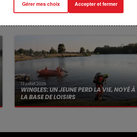
Gérer mes choix
Accepter et fermer
13 juillet 2026
WINGLES: UN JEUNE PERD LA VIE, NOYÉ À
LA BASE DE LOISIRS
La victime a coulé à pic