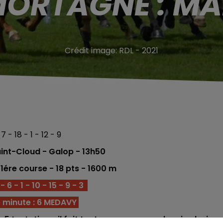
MORTAGNE : MA
Crédit image:
RDL - 2021
7 - 18 - 1 - 12 - 9
nt-Cloud - Galop - 13h50
 1ére course - 18 pts - 1600
m
 6 - 1 - 10 - 15 - 9 - 3
 minute : 6 MEDAVY
 5 tentatives, il fait toutes ses courses depuis plusieur