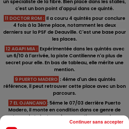
un specialiste de la fibré. Bien placé dans les stalles,
c'est un bon point d'appui dans ce quinté.
11 DOCTOR ROM
:
Il a couru 4 quintés pour conclure
4 fois à la 3éme place, notamment les deux
derniers sur la PSF de Deauville. C'est une base pour
les places.
12 AGAPI MIA :
Expérimentée dans les quintés avec
un 6/10 à l'arrivée, la piste Cantilienne n'a plus de
secret pour elle. En bas de tableau, elle mérite une
mention.
9 PUERTO MADERO
: 4éme d'un des quintés
référence, il peut retrouver cette place avec un bon
parcours.
7 EL OJANCANO
: 5éme le 07/03 derrière Puerto
Madero, il monte en condition dans ce genre de
tournoi et n'est pas à sous-estimer pour les
Continuer sans accepter
accessits.