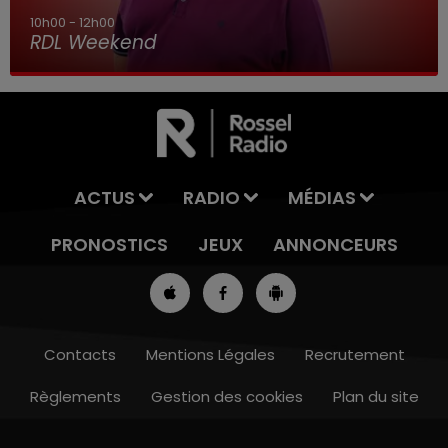
7h00 - 10h00
RDL Week-end
ACTUS
RADIO
MÉDIAS
PRONOSTICS
JEUX
ANNONCEURS
Contacts
Mentions Légales
Recrutement
Règlements
Gestion des cookies
Plan du site
7h00 - 10h00
RDL WEEK-END