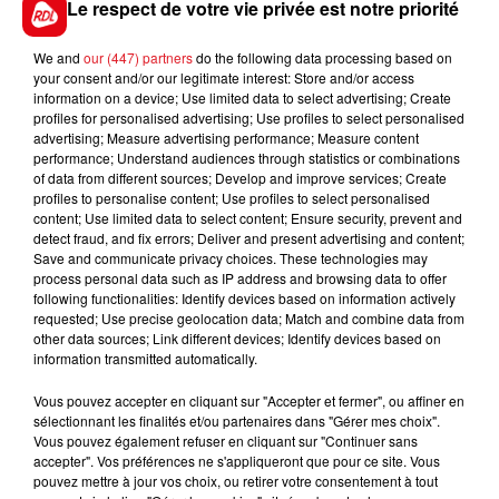
Le respect de votre vie privée est notre priorité
5 CICCIO BOY
: Bien connu dans ces épreuves, il fait
preuve de bravoure, mais son poids commence à
We and
our (447) partners
do the following data processing based on
se ressentir. A garder en fin de combinaison.
your consent and/or our legitimate interest: Store and/or access
information on a device; Use limited data to select advertising; Create
EN DIRECT DES PISTES :
profiles for personalised advertising; Use profiles to select personalised
advertising; Measure advertising performance; Measure content
performance; Understand audiences through statistics or combinations
of data from different sources; Develop and improve services; Create
profiles to personalise content; Use profiles to select personalised
content; Use limited data to select content; Ensure security, prevent and
FILS D'ACTUS
detect fraud, and fix errors; Deliver and present advertising and content;
Save and communicate privacy choices. These technologies may
process personal data such as IP address and browsing data to offer
following functionalities: Identify devices based on information actively
requested; Use precise geolocation data; Match and combine data from
other data sources; Link different devices; Identify devices based on
information transmitted automatically.
Vous pouvez accepter en cliquant sur "Accepter et fermer", ou affiner en
sélectionnant les finalités et/ou partenaires dans "Gérer mes choix".
Vous pouvez également refuser en cliquant sur "Continuer sans
15 juillet 2026
accepter". Vos préférences ne s'appliqueront que pour ce site. Vous
BÉTHUNE: ENQUÊTE POUR HOMICIDE
pouvez mettre à jour vos choix, ou retirer votre consentement à tout