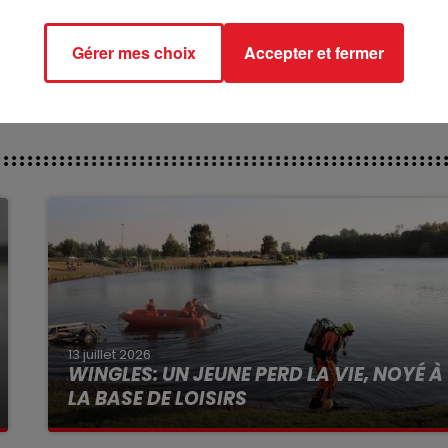
 : 617 HENZO DE CARSI
Gérer mes choix
Accepter et fermer
13 juillet 2026
WINGLES: UN JEUNE PERD LA VIE, NOYÉ À
LA BASE DE LOISIRS
La victime a coulé à pic