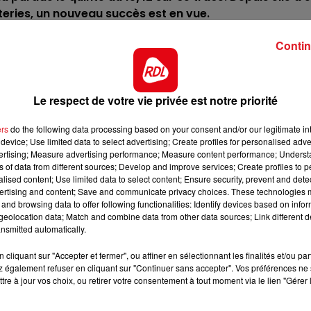
teries, un nouveau succès est en vue.
12h00 - 13h00
RDL & VOUS
 quand elle est plaquée des antérieurs et déferrè des
Contin
 cette épreuve. Elle ne devrait pas sortir du tiercé.
liser, elle est capable d'exploser à n'importe quel mome
qualité nécessaire pour prendre part à l'arrivée
Le respect de votre vie privée est notre priorité
 grand-chose car elle fait toutes ses courses. C'est une
ers
do the following data processing based on your consent and/or our legitimate int
our les places
device; Use limited data to select advertising; Create profiles for personalised adver
vertising; Measure advertising performance; Measure content performance; Unders
, mais elle est prend son avoine avec des accessits, e
ns of data from different sources; Develop and improve services; Create profiles to 
4/5éme dans ce lot.
alised content; Use limited data to select content; Ensure security, prevent and detect
ertising and content; Save and communicate privacy choices. These technologies
e dans les épreuves de ce genre, mais si elle s'est avoi
and browsing data to offer following functionalities: Identify devices based on infor
une surprise de sa part est possible.
eolocation data; Match and combine data from other data sources; Link different de
nsmitted automatically.
 épreuve au Croisé-laroche au mois d'octobre, puis a
16h00 - 19h00
re, elle pourrait faire l'arrivée.
nt
Le Jukebox RDL
cliquant sur "Accepter et fermer", ou affiner en sélectionnant les finalités et/ou pa
 également refuser en cliquant sur "Continuer sans accepter". Vos préférences ne 
*******
tre à jour vos choix, ou retirer votre consentement à tout moment via le lien "Gérer 
ct des pistes :