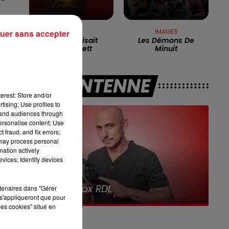
13h00 - 16h00
LES APRÈS-MIDI QUI CHANTENT
DALIDA
IMAGES
uer sans accepter
Comme Disait
Les Démons De
Mistinguett
Minuit
nt
A L'ANTENNE
erest: Store and/or
tising; Use profiles to
tand audiences through
t
personalise content; Use
 fraud, and fix errors;
 may process personal
r
mation actively
vices; Identify devices
7h00 - 10h00
Debout c'est l'heure
rtenaires dans "Gérer
s'appliqueront que pour
les cookies" situé en