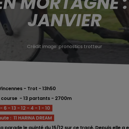
EN MORTAGNE : 
JANVIER
Crédit image:
pronostics trotteur
incennes - Trot - 13h50
e course - 13 partants - 2700m
 6 - 13 - 12 - 4 - 1 - 10
nute : 11 HARINA DREAM
a parade le quinté du 15/12 sur ce tracé. Depuis elle a 