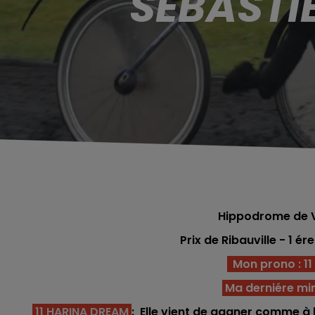
SÉBASTI
Hippodrome de V
Prix de Ribauville
- 1 ér
Mon prono : 11 -
Ma derniére mi
11 HARINA DREAM
: Elle vient de gagner comme à l