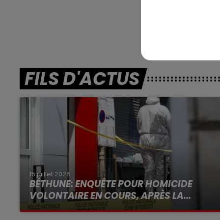
Toulouse (R4)
FILS D'ACTUS
15 juillet 2026
BÉTHUNE: ENQUÊTE POUR HOMICIDE
VOLONTAIRE EN COURS, APRÈS LA...
Selon les premiers éléments, le logement
servait à des prostituées