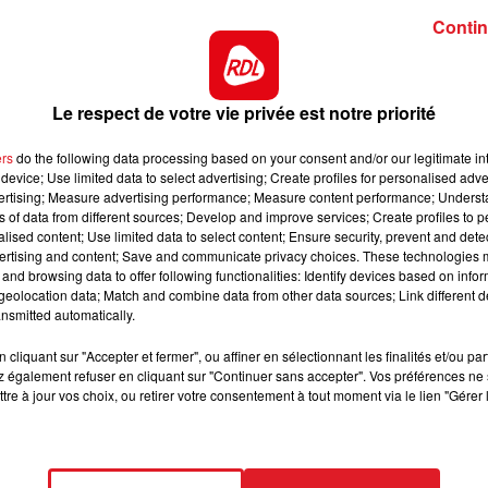
nute : 14 HAPPY VALLEY
Contin
12h00 - 13h00
RDL & VOUS
 pas être battue dans ce quinté visé par son entourage.
rnières incursions sur ce parcours se sont soldés par 2
Le respect de votre vie privée est notre priorité
 Il remonte avec de grandes ambitions.
nd il court sans ses fers, c'est une base pour les places
ers
do the following data processing based on your consent and/or our legitimate int
device; Use limited data to select advertising; Create profiles for personalised adver
ble de contrôler la course d'un bout à l'autre du parcours
vertising; Measure advertising performance; Measure content performance; Unders
ns of data from different sources; Develop and improve services; Create profiles to 
ndant au podium.
alised content; Use limited data to select content; Ensure security, prevent and detect
 se comporter à Laval (5é) en rendant la distance. Sur sa
ertising and content; Save and communicate privacy choices. These technologies
and browsing data to offer following functionalities: Identify devices based on infor
assement peut lui revenir.
eolocation data; Match and combine data from other data sources; Link different de
nsmitted automatically.
 vaut néanmoins un lot dans une épreuve de ce genre, s'
ste sage.
cliquant sur "Accepter et fermer", ou affiner en sélectionnant les finalités et/ou pa
 également refuser en cliquant sur "Continuer sans accepter". Vos préférences ne 
16h00 - 19h00
re sur sa candidature... A part s'il trotte jusqu'au bout.
tre à jour vos choix, ou retirer votre consentement à tout moment via le lien "Gérer 
di qui chantent
Le Jukebox RDL
**********
ct des pistes :