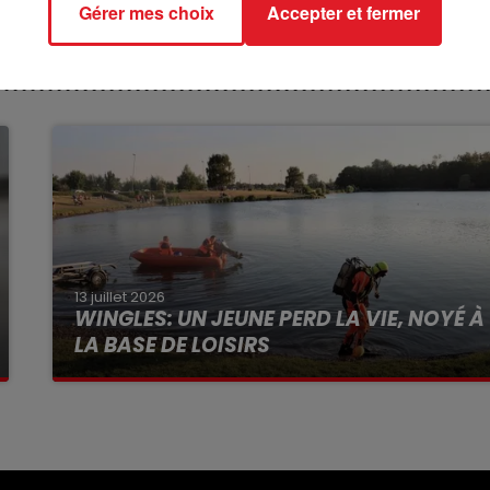
Gérer mes choix
Accepter et fermer
13 juillet 2026
WINGLES: UN JEUNE PERD LA VIE, NOYÉ À
LA BASE DE LOISIRS
La victime a coulé à pic