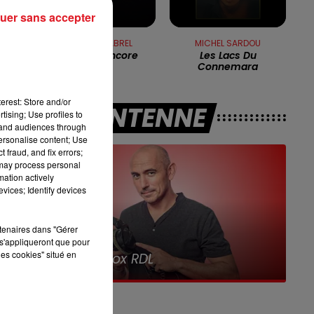
uer sans accepter
13h00 - 16h00
LES APRÈS-MIDI QUI CHANTENT
FRANCIS CABREL
MICHEL SARDOU
Encore & Encore
Les Lacs Du
Connemara
.
erest: Store and/or
A L'ANTENNE
tising; Use profiles to
.
tand audiences through
personalise content; Use
 fraud, and fix errors;
 may process personal
mation actively
vices; Identify devices
il
rtenaires dans "Gérer
s'appliqueront que pour
7h00 - 10h00
les cookies" situé en
Debout c'est l'heure