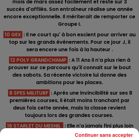
mois de mars assez facilement et reste sur 3
succés d'affilés. Son entraîneur réalise une année
encore exceptionnelle. Il mériterait de remporter ce
Groupe I.
10 GEX
: Il ne court qu' à bon escient pour arriver au
top sur les grands événements. Pour ce jour J, il
sera encore une fois à la hauteur .
12 POLY GRANDCHAMP
: A 11 Ans il n'a plus rien à
prouver sur ce parcours qu'il connait sur le bout
des sabots. Sa récente victoire lui donne des
ambitions pour les places.
8 SPES MILITURF
: Aprés une invincibilité sur ses 8
premières courses, il était moins tranchant par
deux fois cette année, mais la classe revient
toujours lors des grandes courses.
16 STARLET DU MESNIL
: Elle n'a jamais fini plus loin
que 5éme en 16 tentatives et c'est une trés bonne
Continuer sans accepter