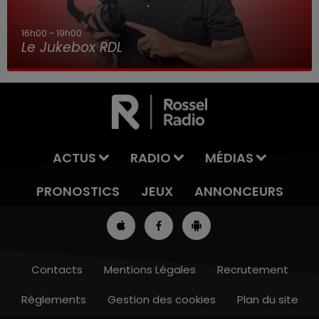
16h00 - 19h00
Le Jukebox RDL
ACTUS
RADIO
MÉDIAS
PRONOSTICS
JEUX
ANNONCEURS
Contacts
Mentions Légales
Recrutement
Règlements
Gestion des cookies
Plan du site
13h00 - 16h00
LES APRÈS-MIDI QUI CHANTENT