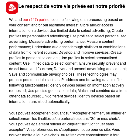
sauteuse. En bas de tableau, c'est une 4/5 éme
Le respect de votre vie privée est notre priorité
place.
15 NOBLE YEATS
: La distance sera un avantage pour
We and
our (447) partners
do the following data processing based on
your consent and/or our legitimate interest: Store and/or access
lui, et l'un des meilleurs étrangers dans ce quinté. Il
information on a device; Use limited data to select advertising; Create
peut venir brouiller les cartes
profiles for personalised advertising; Use profiles to select personalised
advertising; Measure advertising performance; Measure content
**********
performance; Understand audiences through statistics or combinations
of data from different sources; Develop and improve services; Create
profiles to personalise content; Use profiles to select personalised
content; Use limited data to select content; Ensure security, prevent and
detect fraud, and fix errors; Deliver and present advertising and content;
FILS D'ACTUS
Save and communicate privacy choices. These technologies may
process personal data such as IP address and browsing data to offer
following functionalities: Identify devices based on information actively
requested; Use precise geolocation data; Match and combine data from
other data sources; Link different devices; Identify devices based on
information transmitted automatically.
Vous pouvez accepter en cliquant sur "Accepter et fermer", ou affiner en
sélectionnant les finalités et/ou partenaires dans "Gérer mes choix".
Vous pouvez également refuser en cliquant sur "Continuer sans
accepter". Vos préférences ne s'appliqueront que pour ce site. Vous
15 juillet 2026
pouvez mettre à jour vos choix, ou retirer votre consentement à tout