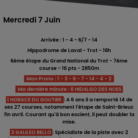
Mercredi 7 Juin
Arrivée : 1 - 4 - 6/7 - 14
Hippodrome de Laval - Trot - 18h
6éme étape du Grand National du Trot -
7éme
course - 16
pts - 2850
m
Mon Prono : 1 - 3 - 6 - 7 - 14 - 4 - 2
Ma dernière minute : 6 HIDALGO DES NOES
1 HORACE DU GOUTIER
: A 6 ans il a remporté 14 de
ses 27 courses, notamment l'étape de Saint-Brieuc
fin avril. Courant qu'à bon escient, il peut doubler la
mise.
3 GALILEO BELLO
: Spécialiste de la piste avec 2