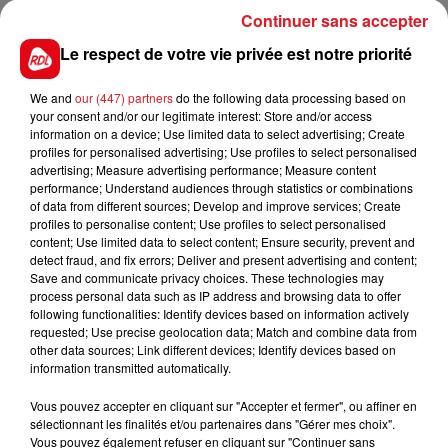
encore marquer quelques points au classement.
Continuer sans accepter
2 IMPRESSIONNIST
: C'est le plus jeune de cette
Le respect de votre vie privée est notre priorité
compétition. Il est assez fantasque mais posséde
autant de qualité. Tout sera une question de
We and
our (447) partners
do the following data processing based on
sagesse.
your consent and/or our legitimate interest: Store and/or access
information on a device; Use limited data to select advertising; Create
**********
profiles for personalised advertising; Use profiles to select personalised
advertising; Measure advertising performance; Measure content
Laval (R1) : 110 KILLERMAN - 606 SELF EXPLOSIVE
performance; Understand audiences through statistics or combinations
of data from different sources; Develop and improve services; Create
profiles to personalise content; Use profiles to select personalised
content; Use limited data to select content; Ensure security, prevent and
detect fraud, and fix errors; Deliver and present advertising and content;
Save and communicate privacy choices. These technologies may
process personal data such as IP address and browsing data to offer
FILS D'ACTUS
following functionalities: Identify devices based on information actively
requested; Use precise geolocation data; Match and combine data from
other data sources; Link different devices; Identify devices based on
information transmitted automatically.
Vous pouvez accepter en cliquant sur "Accepter et fermer", ou affiner en
sélectionnant les finalités et/ou partenaires dans "Gérer mes choix".
Vous pouvez également refuser en cliquant sur "Continuer sans