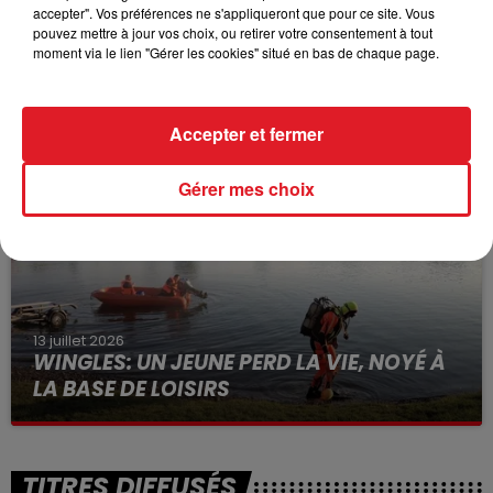
accepter". Vos préférences ne s'appliqueront que pour ce site. Vous
pouvez mettre à jour vos choix, ou retirer votre consentement à tout
moment via le lien "Gérer les cookies" situé en bas de chaque page.
15 juillet 2026
BÉTHUNE: ENQUÊTE POUR HOMICIDE
VOLONTAIRE EN COURS, APRÈS LA...
Accepter et fermer
Selon les premiers éléments, le logement servait
à des prostituées
Gérer mes choix
13 juillet 2026
WINGLES: UN JEUNE PERD LA VIE, NOYÉ À
LA BASE DE LOISIRS
La victime a coulé à pic
TITRES DIFFUSÉS