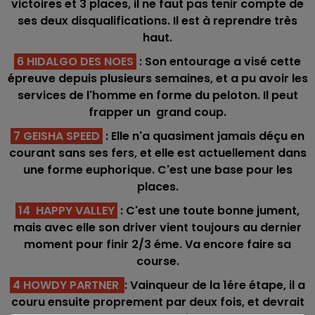
victoires et 3 places, il ne faut pas tenir compte de
ses deux disqualifications. Il est à reprendre très
haut.
6 HIDALGO DES NOES
: Son entourage a visé cette
épreuve depuis plusieurs semaines, et a pu avoir les
services de l'homme en forme du peloton. Il peut
frapper un grand coup.
7 GEISHA SPEED
: Elle n'a quasiment jamais déçu en
courant sans ses fers, et elle est actuellement dans
une forme euphorique. C'est une base pour les
places.
14 HAPPY VALLEY
: C'est une toute bonne jument,
mais avec elle son driver vient toujours au dernier
moment pour finir 2/3 éme. Va encore faire sa
course.
4 HOWDY PARTNER
: Vainqueur de la 1ére étape, il a
couru ensuite proprement par deux fois, et devrait