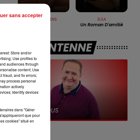
7h00 - 10h00
é.
DEBOUT C'EST L'HEURE
uer sans accepter
ROSE LAURENS
ELSA
r
Africa
Un Roman D'amitié
A L'ANTENNE
erest: Store and/or
tising; Use profiles to
tand audiences through
personalise content; Use
 fraud, and fix errors;
té
 may process personal
mation actively
vices; Identify devices
13h00 - 16h00
il
S
Les Après-midi q
rtenaires dans "Gérer
s'appliqueront que pour
les cookies" situé en