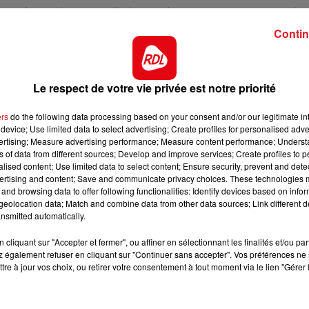
16h00 - 19h00
s débuts, il s'est enfin imposé et de plus dans un quint
LE JUKEBOX RDL
peur, mais il a la marge pour de nouveau l'emporter.
Contin
sence de 6 mois. Régulier dans les quintés, il doit monte
ui sur le podium.
Le respect de votre vie privée est notre priorité
temps, il a montré ses capacités en province. Pour sa
faut s'en méfier pour les premiéres places.
ers
do the following data processing based on your consent and/or our legitimate int
device; Use limited data to select advertising; Create profiles for personalised adver
ste sur de bonnes performances, qui devrait l'amener à
vertising; Measure advertising performance; Measure content performance; Unders
'arrivée.
ns of data from different sources; Develop and improve services; Create profiles to 
alised content; Use limited data to select content; Ensure security, prevent and detect
 dernièrement, sans réel succés et revient dans ce quin
ertising and content; Save and communicate privacy choices. These technologies
es ambitions.
and browsing data to offer following functionalities: Identify devices based on infor
eolocation data; Match and combine data from other data sources; Link different de
 kg mais a 100% de réussite sur cette piste.
nsmitted automatically.
10h00
12h00 - 13h00
 le quinté du 23/5, et avec son numéro 1 dans les stalles 
t c'est l'heure
RDL & VOU
cliquant sur "Accepter et fermer", ou affiner en sélectionnant les finalités et/ou pa
r un accessit au poteau
 également refuser en cliquant sur "Continuer sans accepter". Vos préférences ne 
tre à jour vos choix, ou retirer votre consentement à tout moment via le lien "Gérer 
*********