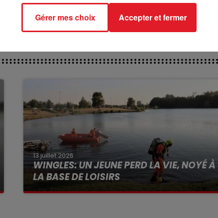
Gérer mes choix
Accepter et fermer
13 juillet 2026
WINGLES: UN JEUNE PERD LA VIE, NOYÉ À
LA BASE DE LOISIRS
La victime a coulé à pic