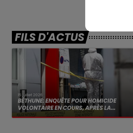
FILS D'ACTUS
15 juillet 2026
BÉTHUNE: ENQUÊTE POUR HOMICIDE
VOLONTAIRE EN COURS, APRÈS LA...
Selon les premiers éléments, le logement
servait à des prostituées