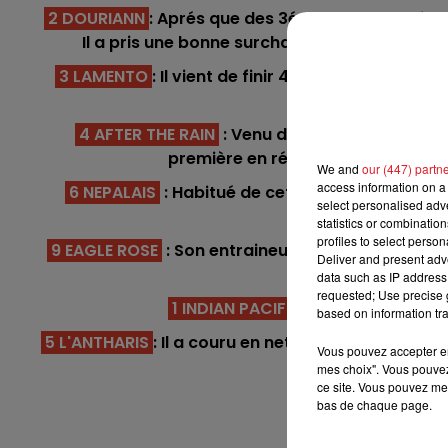
13h00 - 16h00
2 DOURIANN
: Aprés que des 3éme place depuis se
LES APRÈS-MIDI QUI CHANTENT
Il a pris une bonne surcharge par le handica
3 LAMENTO
: Il vient de finir 4éme aprés une ab
aujourd'h
4 AFTER THE RAIN
: Venu d'Angleterre au prin
première en région parisienne, il 
We and
our (447) partn
access information on a 
6 NEPALAIS
: Habitué de cette catégorie, il re
select personalised ad
l
statistics or combinatio
profiles to select person
9 EAGLE ROSE
: Son entraineur a tenté plus haut
Deliver and present adv
avec d
data such as IP address 
requested; Use precise g
1 INDIAN PACIFIC
: Il va porter 61
based on information tra
16h00 - 19h00
7h00 - 
5 L'ANTHARIS
: Il a couru en net amélioration dans
Le Jukebox RDL
Debou
Vous pouvez accepter en 
tentera de garde
mes choix". Vous pouvez
ce site. Vous pouvez met
*
bas de chaque page.