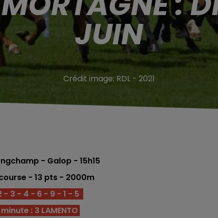
 MORTAGNE : D
JUIN
Crédit image:
RDL - 2021
ngchamp - Galop - 15h15
course - 13
pts - 2000
m
 3 - 4 - 6 - 9 - 1 - 5
 minute : 3 LAMENTO