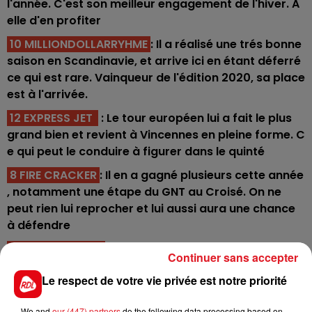
l'année. C'est son meilleur engagement de l'hiver. A
elle d'en profiter
10 MILLIONDOLLARRYHME
: Il a réalisé une trés bonne
saison en Scandinavie, et arrive ici en étant déferré
ce qui est rare. Vainqueur de l'édition 2020, sa place
est à l'arrivée.
12 EXPRESS JET
: Le tour européen lui a fait le plus
grand bien et revient à Vincennes en pleine forme. C
e qui peut le conduire à figurer dans le quinté
8 FIRE CRACKER
: Il en a gagné plusieurs cette année
, notamment une étape du GNT au Croisé. On ne
peut rien lui reprocher et lui aussi aura une chance
à défendre
3 CALLE CROWN
: Il sait tout faire, autant sur
Continuer sans accepter
distance que sur piste plate, il a des chronos
Le respect de votre vie privée est notre priorité
intéressants et ne sera pas à négliger pour la 5 éme
place.
We and
our (447) partners
do the following data processing based on