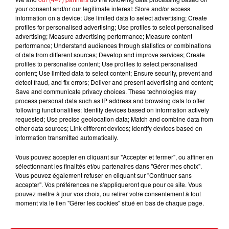
your consent and/or our legitimate interest: Store and/or access
information on a device; Use limited data to select advertising; Create
profiles for personalised advertising; Use profiles to select personalised
advertising; Measure advertising performance; Measure content
performance; Understand audiences through statistics or combinations
FILS D'ACTUS
of data from different sources; Develop and improve services; Create
profiles to personalise content; Use profiles to select personalised
content; Use limited data to select content; Ensure security, prevent and
detect fraud, and fix errors; Deliver and present advertising and content;
Save and communicate privacy choices. These technologies may
process personal data such as IP address and browsing data to offer
following functionalities: Identify devices based on information actively
requested; Use precise geolocation data; Match and combine data from
other data sources; Link different devices; Identify devices based on
information transmitted automatically.
Vous pouvez accepter en cliquant sur "Accepter et fermer", ou affiner en
15 juillet 2026
BÉTHUNE: ENQUÊTE POUR HOMICIDE
sélectionnant les finalités et/ou partenaires dans "Gérer mes choix".
Vous pouvez également refuser en cliquant sur "Continuer sans
VOLONTAIRE EN COURS, APRÈS LA...
accepter". Vos préférences ne s'appliqueront que pour ce site. Vous
Selon les premiers éléments, le logement servait
pouvez mettre à jour vos choix, ou retirer votre consentement à tout
moment via le lien "Gérer les cookies" situé en bas de chaque page.
à des prostituées