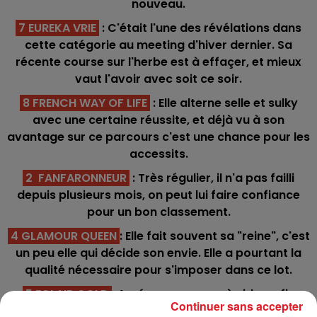
nouveau.
7 EUREKA VRIE
: C'était l'une des révélations dans
cette catégorie au meeting d'hiver dernier. Sa
récente course sur l'herbe est à effaçer, et mieux
vaut l'avoir avec soit ce soir.
8 FRENCH WAY OF LIFE
: Elle alterne selle et sulky
avec une certaine réussite, et déjà vu à son
avantage sur ce parcours c'est une chance pour les
accessits.
2 FANFARONNEUR
: Très régulier, il n'a pas failli
depuis plusieurs mois, on peut lui faire confiance
pour un bon classement.
4 GLAMOUR QUEEN
: Elle fait souvent sa "reine", c'est
un peu elle qui décide son envie. Elle a pourtant la
qualité nécessaire pour s'imposer dans ce lot.
5 ECLAIR GOLD
: Aprés un passage à vide en fin
Continuer sans accepter
d'année 2022, et un break de 3 mois, il vient de