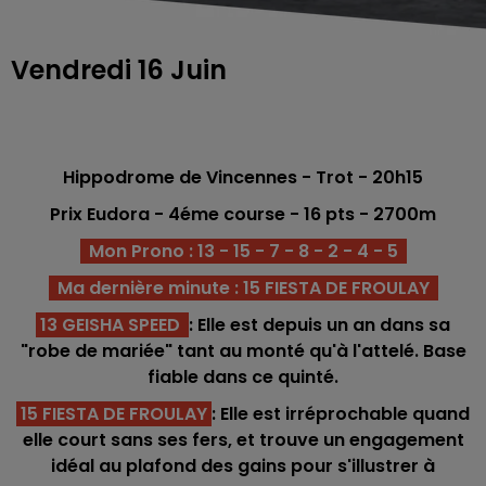
Vendredi 16 Juin
Hippodrome de Vincennes - Trot - 20h15
Prix Eudora - 4
éme
course - 16
pts - 2700
m
Mon Prono : 13 - 15 - 7 - 8 - 2 - 4 - 5
Ma dernière minute : 15 FIESTA DE FROULAY
13 GEISHA SPEED
: Elle est depuis un an dans sa
"robe de mariée" tant au monté qu'à l'attelé. Base
fiable dans ce quinté.
15 FIESTA DE FROULAY
: Elle est irréprochable quand
elle court sans ses fers, et trouve un engagement
idéal au plafond des gains pour s'illustrer à