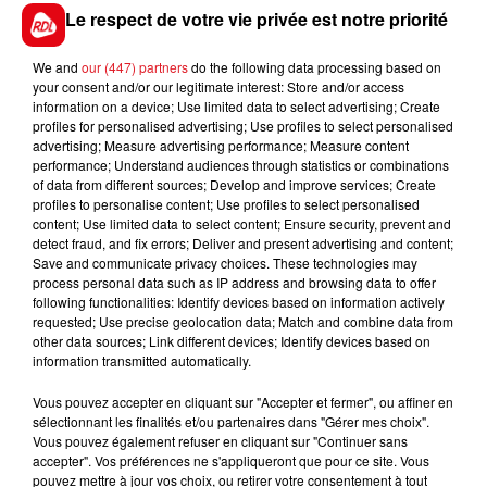
s'imposer dans un bon style sur cette piste. A
Le respect de votre vie privée est notre priorité
confirmer.
We and
our (447) partners
do the following data processing based on
**********
your consent and/or our legitimate interest: Store and/or access
information on a device; Use limited data to select advertising; Create
profiles for personalised advertising; Use profiles to select personalised
advertising; Measure advertising performance; Measure content
performance; Understand audiences through statistics or combinations
of data from different sources; Develop and improve services; Create
profiles to personalise content; Use profiles to select personalised
content; Use limited data to select content; Ensure security, prevent and
detect fraud, and fix errors; Deliver and present advertising and content;
FILS D'ACTUS
Save and communicate privacy choices. These technologies may
process personal data such as IP address and browsing data to offer
following functionalities: Identify devices based on information actively
requested; Use precise geolocation data; Match and combine data from
other data sources; Link different devices; Identify devices based on
information transmitted automatically.
Vous pouvez accepter en cliquant sur "Accepter et fermer", ou affiner en
sélectionnant les finalités et/ou partenaires dans "Gérer mes choix".
Vous pouvez également refuser en cliquant sur "Continuer sans
accepter". Vos préférences ne s'appliqueront que pour ce site. Vous
15 juillet 2026
pouvez mettre à jour vos choix, ou retirer votre consentement à tout