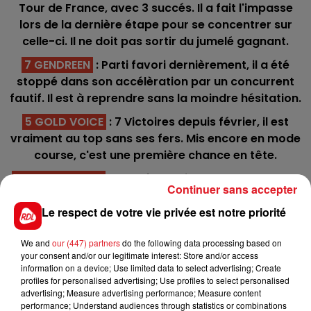
Tour de France, avec 3 succés. Il a fait l'impasse
lors de la dernière étape pour se concentrer sur
celle-ci. Il ne doit pas sortir du jumelé gagnant.
7 GENDREEN
: Parti favori dernièrement, il a été
stoppé dans son accélèration par un concurrent
fautif. Il est à reprendre sans la moindre hésitation.
5 GOLD VOICE
: 7 Victoires depuis février, il est
vraiment au top sans ses fers. Mis encore en mode
course, c'est une première chance en tête.
16 FAKIR MERITE
: Ecarté des pistes pendant 2 ans,
Continuer sans accepter
elle vient de finir 4éme sur cette piste dans une des
Le respect de votre vie privée est notre priorité
courses références. Sur la montante, la confiance
est de mise.
We and
our (447) partners
do the following data processing based on
9 HIDALGO DES NOES
: Il a retrouvé toutes ses
your consent and/or our legitimate interest: Store and/or access
sensations et sera déferré des anterieurs ou il
information on a device; Use limited data to select advertising; Create
profiles for personalised advertising; Use profiles to select personalised
performe le plus. Pour la 4/5éme place.
advertising; Measure advertising performance; Measure content
performance; Understand audiences through statistics or combinations
6 GAELIC DU ROCHER
: Il vient de bien courir par