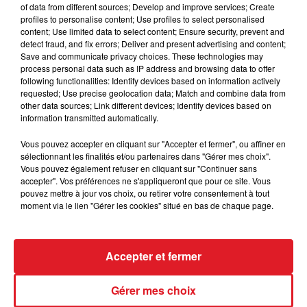
of data from different sources; Develop and improve services; Create
deux fois à Vincennes, et a beaucoup de fond. Reste
profiles to personalise content; Use profiles to select personalised
à confirmer ce retour en forme .
content; Use limited data to select content; Ensure security, prevent and
detect fraud, and fix errors; Deliver and present advertising and content;
**********
Save and communicate privacy choices. These technologies may
process personal data such as IP address and browsing data to offer
following functionalities: Identify devices based on information actively
requested; Use precise geolocation data; Match and combine data from
other data sources; Link different devices; Identify devices based on
information transmitted automatically.
Vous pouvez accepter en cliquant sur "Accepter et fermer", ou affiner en
sélectionnant les finalités et/ou partenaires dans "Gérer mes choix".
FIL D'ACTUS
Vous pouvez également refuser en cliquant sur "Continuer sans
accepter". Vos préférences ne s'appliqueront que pour ce site. Vous
pouvez mettre à jour vos choix, ou retirer votre consentement à tout
moment via le lien "Gérer les cookies" situé en bas de chaque page.
Accepter et fermer
Gérer mes choix
15 juillet 2026