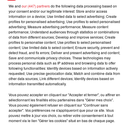
We and
our (447) partners
do the following data processing based on
your consent and/or our legitimate interest: Store and/or access
information on a device; Use limited data to select advertising; Create
profiles for personalised advertising; Use profiles to select personalised
advertising; Measure advertising performance; Measure content
performance; Understand audiences through statistics or combinations
of data from different sources; Develop and improve services; Create
profiles to personalise content; Use profiles to select personalised
FILS D'ACTUS
content; Use limited data to select content; Ensure security, prevent and
detect fraud, and fix errors; Deliver and present advertising and content;
Save and communicate privacy choices. These technologies may
process personal data such as IP address and browsing data to offer
following functionalities: Identify devices based on information actively
requested; Use precise geolocation data; Match and combine data from
other data sources; Link different devices; Identify devices based on
information transmitted automatically.
Vous pouvez accepter en cliquant sur "Accepter et fermer", ou affiner en
sélectionnant les finalités et/ou partenaires dans "Gérer mes choix".
15 juillet 2026
Vous pouvez également refuser en cliquant sur "Continuer sans
BÉTHUNE: ENQUÊTE POUR HOMICIDE
accepter". Vos préférences ne s'appliqueront que pour ce site. Vous
VOLONTAIRE EN COURS, APRÈS LA...
pouvez mettre à jour vos choix, ou retirer votre consentement à tout
Selon les premiers éléments, le logement servait
moment via le lien "Gérer les cookies" situé en bas de chaque page.
à des prostituées