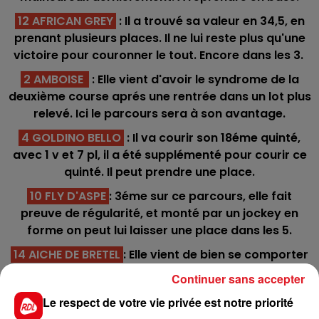
12 AFRICAN GREY
: Il a trouvé sa valeur en 34,5, en
prenant plusieurs places. Il ne lui reste plus qu'une
victoire pour couronner le tout. Encore dans les 3.
2 AMBOISE
: Elle vient d'avoir le syndrome de la
deuxième course aprés une rentrée dans un lot plus
relevé. Ici le parcours sera à son avantage.
4 GOLDINO BELLO
: Il va courir son 18éme quinté,
avec 1 v et 7 pl, il a été supplémenté pour courir ce
quinté. Il peut prendre une place.
10 FLY D'ASPE
: 3éme sur ce parcours, elle fait
preuve de régularité, et monté par un jockey en
forme on peut lui laisser une place dans les 5.
14 AICHE DE BRETEL
: Elle vient de bien se comporter
dans des petits lots. Monte de catégorie, mais peut
Continuer sans accepter
surprendre en bas de tableau.
Le respect de votre vie privée est notre priorité
**********