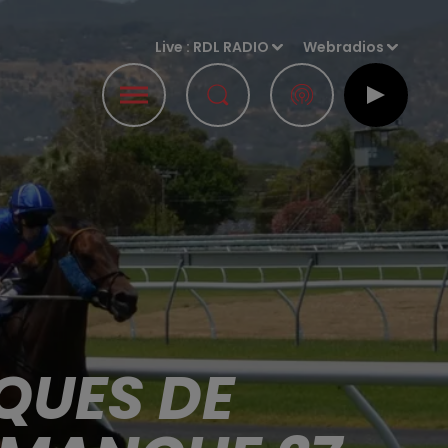
Live :
RDL RADIO
Webradios
QUES DE