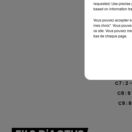
requested; Use precise g
based on information tra
Hippodrome de 
Vous pouvez accepter en 
C1 : 3
mes choix". Vous pouvez
ce site. Vous pouvez met
C2 : 12
bas de chaque page.
C3 : 13
C4 : 9 
C5 : 5 -
C6 : 8 -
C7 : 2 -
C8 : 9 
C9 : 8