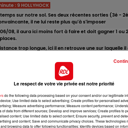
7h00 - 10h00
minute : 9 HOLLYHOCK
RDL WEEK-END
ntemps sur notre sol. Ses deux récentes sorties (3é - 2
nvaincante, il ne lui reste plus qu'à s'imposer
/08, il aura ici moins fort à faire et doit gagner 1 ou 
places.
tance trop longue, ici il en retrouve une sur laquelle il
. A reprendre très haut
Contin
il fait preuve d'une grande regularité depuis ses début
 pas le voir dans les 4 premiers.
s événements avec sa 21éme participation. Bien placé da
Le respect de votre vie privée est notre priorité
a chance de participer à l'arrivée.
10h00 - 12h00
ers
do the following data processing based on your consent and/or our legitimate int
 le droit d'être plus tranchant. Sur sa lancée, il peut
RDL Weekend
device; Use limited data to select advertising; Create profiles for personalised adver
er un accessit.
vertising; Measure advertising performance; Measure content performance; Unders
ns of data from different sources; Develop and improve services; Create profiles to 
 la PSF, mais il lui faudra bien négocier son numéro dans 
alised content; Use limited data to select content; Ensure security, prevent and detect
tégrer la combinaison.
ertising and content; Save and communicate privacy choices. These technologies
and browsing data to offer following functionalities: Identify devices based on infor