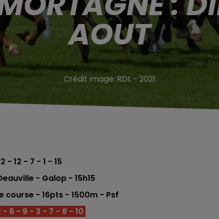
 MORTAGNE : D
AOUT
Crédit image:
RDL - 2021
2 - 12 - 7 - 1 - 15
auville - Galop - 15h15
me
course - 16
pts - 1500
m - Psf
- 6 - 9 - 3 - 7 - 8 - 10