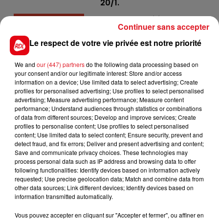
20/1.
12 I'M A BELIEVER :
Il monte en condition dans les
Continuer sans accepter
handicaps, et on connaît la qualité de son
entraîneur et de son jockey dans ce genre
Le respect de votre vie privée est notre priorité
d'événement. Il est à glisser sut les tickets.
We and
our (447) partners
do the following data processing based on
*******
your consent and/or our legitimate interest: Store and/or access
information on a device; Use limited data to select advertising; Create
En direct des pistes :
profiles for personalised advertising; Use profiles to select personalised
advertising; Measure advertising performance; Measure content
Compiègne (R1)
:
409 BOMBAY
performance; Understand audiences through statistics or combinations
of data from different sources; Develop and improve services; Create
Mons (R5)
:
103 HARADJAH - 504 OMOKO VRIJTHOUT
profiles to personalise content; Use profiles to select personalised
content; Use limited data to select content; Ensure security, prevent and
detect fraud, and fix errors; Deliver and present advertising and content;
Save and communicate privacy choices. These technologies may
process personal data such as IP address and browsing data to offer
following functionalities: Identify devices based on information actively
requested; Use precise geolocation data; Match and combine data from
FILS D'ACTUS
other data sources; Link different devices; Identify devices based on
information transmitted automatically.
Vous pouvez accepter en cliquant sur "Accepter et fermer", ou affiner en