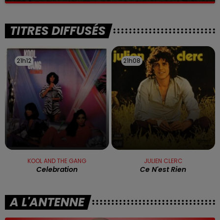
TITRES DIFFUSÉS
21h12
21h12
21h08
21h08
KOOL AND THE GANG
JULIEN CLERC
Celebration
Ce N'est Rien
A L'ANTENNE