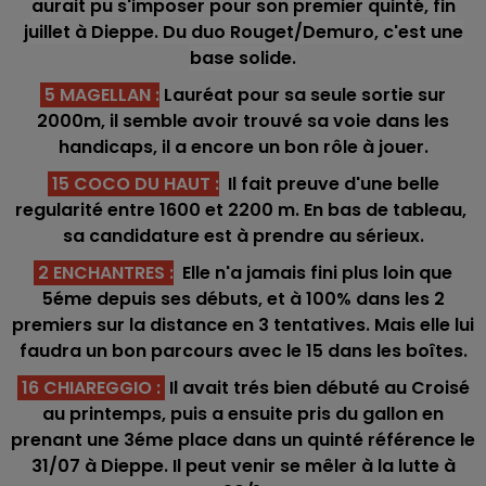
aurait pu s'imposer pour son premier quinté, fin
juillet à Dieppe. Du duo Rouget/Demuro, c'est une
base solide.
5 MAGELLAN :
Lauréat pour sa seule sortie sur
2000m, il semble avoir trouvé sa voie dans les
handicaps, il a encore un bon rôle à jouer.
15 COCO DU HAUT :
Il fait preuve d'une belle
regularité entre 1600 et 2200 m. En bas de tableau,
sa candidature est à prendre au sérieux.
2 ENCHANTRES :
Elle n'a jamais fini plus loin que
5éme depuis ses débuts, et à 100% dans les 2
premiers sur la distance en 3 tentatives. Mais elle lui
faudra un bon parcours avec le 15 dans les boîtes.
16 CHIAREGGIO :
Il avait trés bien débuté au Croisé
au printemps, puis a ensuite pris du gallon en
prenant une 3éme place dans un quinté référence le
31/07 à Dieppe. Il peut venir se mêler à la lutte à