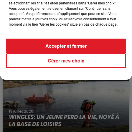
sélectionnant les finalités et/ou partenaires dans "Gérer mes choix".
Vous pouvez également refuser en cliquant sur "Continuer sans
accepter". Vos préférences ne s'appliqueront que pour ce site. Vous
pouvez mettre à jour vos choix, ou retirer votre consentement à tout
moment via le lien "Gérer les cookies" situé en bas de chaque page.
15 juillet 2026
BÉTHUNE: ENQUÊTE POUR HOMICIDE
Accepter et fermer
VOLONTAIRE EN COURS, APRÈS LA...
Selon les premiers éléments, le logement servait
Gérer mes choix
à des prostituées
13 juillet 2026
WINGLES: UN JEUNE PERD LA VIE, NOYÉ À
LA BASE DE LOISIRS
La victime a coulé à pic