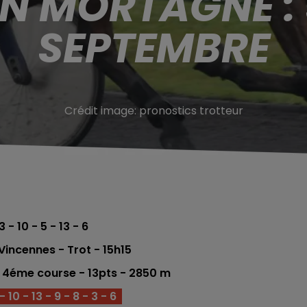
N MORTAGNE :
SEPTEMBRE
Crédit image:
pronostics trotteur
3 - 10 - 5 - 13 - 6
incennes - Trot - 15h15
 - 4éme
course - 13
pts - 2850
m
 10 - 13 - 9 - 8 - 3 - 6