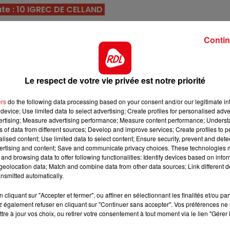
13h00 - 16h00
te : 10 IGREC DE CELLAND
LES APRÈS-MIDI QUI CHANTENT
upe et descend de catégorie en affrontant des candida
à sa portée. Base
Contin
 an, mais reste sur de très bonnes perfs en étant deférr
e sur ce parcours, c'est une priorité.
Le respect de votre vie privée est notre priorité
epos, il est revenu le mois dernier pour se remettre 
rs, il sera beaucoup plus dangereux.
ers
do the following data processing based on your consent and/or our legitimate int
device; Use limited data to select advertising; Create profiles for personalised adver
e le trot monté et l'attelé, et sa dernière sortie au sulk
vertising; Measure advertising performance; Measure content performance; Unders
 une victoire à Cagnes.
ns of data from different sources; Develop and improve services; Create profiles to 
alised content; Use limited data to select content; Ensure security, prevent and detect
 sur les pistes plates, mais en regardant plus loin il s'e
ertising and content; Save and communicate privacy choices. These technologies
and browsing data to offer following functionalities: Identify devices based on infor
es. Son retour est à suivre de prés.
eolocation data; Match and combine data from other data sources; Link different de
16h00 - 19h00
e en France, et a montré tout de suite de la qualité. Sa
nsmitted automatically.
nt
Le Jukebox RDL
n sa faveur pour un accessit.
cliquant sur "Accepter et fermer", ou affiner en sélectionnant les finalités et/ou pa
 également refuser en cliquant sur "Continuer sans accepter". Vos préférences ne 
ière, puis a du monter ensuite de catégorie, ce qui lui
tre à jour vos choix, ou retirer votre consentement à tout moment via le lien "Gérer 
au mieux aujourd'hui, il vaut une 5éme place.