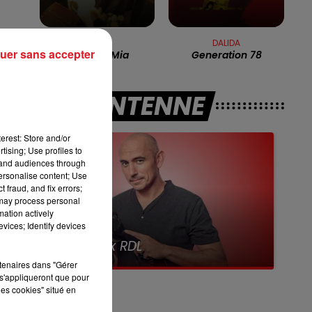
16h00 - 19h00
LE JUKEBOX RDL
ts
ABBA
DALIDA
uer sans accepter
Mamma Mia
Generation 78
é
A L'ANTENNE
en
erest: Store and/or
tising; Use profiles to
y
tand audiences through
personalise content; Use
 fraud, and fix errors;
st
 may process personal
mation actively
vices; Identify devices
7h00 - 10h00
Debout c'est l'heure
rtenaires dans "Gérer
s'appliqueront que pour
 a
les cookies" situé en