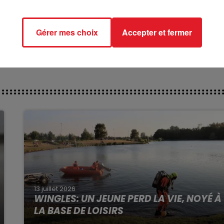
*******
ct des pistes :
Gérer mes choix
Accepter et fermer
13 juillet 2026
WINGLES: UN JEUNE PERD LA VIE, NOYÉ À
LA BASE DE LOISIRS
La victime a coulé à pic