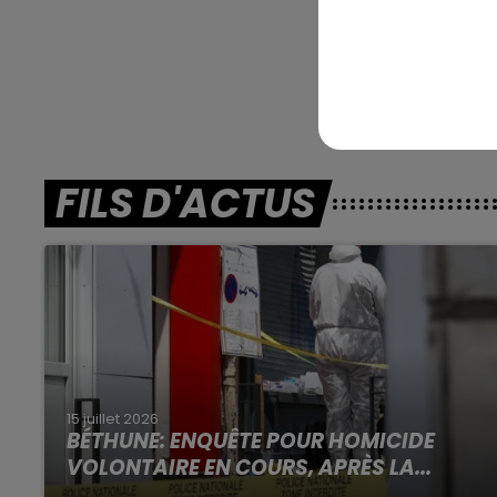
En dire
FILS D'ACTUS
15 juillet 2026
BÉTHUNE: ENQUÊTE POUR HOMICIDE
VOLONTAIRE EN COURS, APRÈS LA...
Selon les premiers éléments, le logement