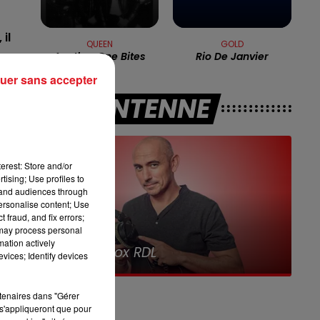
13h00 - 16h00
LES APRÈS-MIDI QUI CHANTENT
il
QUEEN
GOLD
Another One Bites
Rio De Janvier
e
uer sans accepter
A L'ANTENNE
 à
erest: Store and/or
tising; Use profiles to
tand audiences through
personalise content; Use
 fraud, and fix errors;
 may process personal
19h00
7h00 - 10h00
mation actively
kebox RDL
Debout c'est
vices; Identify devices
rtenaires dans "Gérer
s'appliqueront que pour