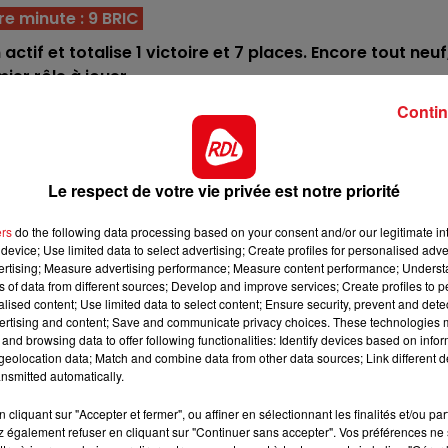
12h00 - 13h00
e minute : 9 BRIC
RDL & VOUS
 actif et totalise 1 victoire et 7 places. Encore tout neuf, 
ier rôle à jouer.
en finissant par un succès. Sur sa lancée, il est en mesur
Contin
confirmer.
ière Dylidancer début du mois sur ce tracé. La ligne est
Le respect de votre vie privée est notre priorité
s bases de ce quinté.
t tout le temps dans les 5. S'il reste debout, sa place est
ers
do the following data processing based on your consent and/or our legitimate int
'arrivée.
device; Use limited data to select advertising; Create profiles for personalised adver
vertising; Measure advertising performance; Measure content performance; Unders
viera, avec une victoire finale à la clef. A 10 ans, il peut
ns of data from different sources; Develop and improve services; Create profiles to 
alised content; Use limited data to select content; Ensure security, prevent and detect
 bien figurer.
ertising and content; Save and communicate privacy choices. These technologies
13h00 - 16h00
16h00 - 
and browsing data to offer following functionalities: Identify devices based on infor
arrière, mais ne court toujours qu'à bon escient. Peut
Les Après-midi qui chantent
Le Ju
eolocation data; Match and combine data from other data sources; Link different de
cote pour la 4/5 éme place.
nsmitted automatically.
vient de rassurer un peu son entourage dans la course
cliquant sur "Accepter et fermer", ou affiner en sélectionnant les finalités et/ou pa
En phase de confirmation.
 également refuser en cliquant sur "Continuer sans accepter". Vos préférences ne 