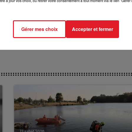
tre à jour vos choix, ou retirer votre consentement à tout moment via le lien "Gérer 
*******
ct des pistes :
 : 102 Gloire de Max -
Gérer mes choix
Accepter et fermer
13 juillet 2026