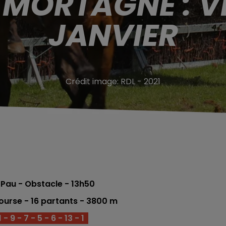
 MORTAGNE : V
JANVIER
Crédit image:
RDL - 2021
Pau - Obstacle - 13h50
ourse - 16 partants - 3800 m
- 9 - 7 - 5 - 6 - 13 - 1