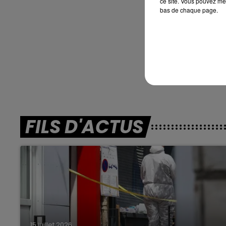
ce site. Vous pouvez met
bas de chaque page.
En dire
Cagnes/mer (R4)
FILS D'ACTUS
15 juillet 2026