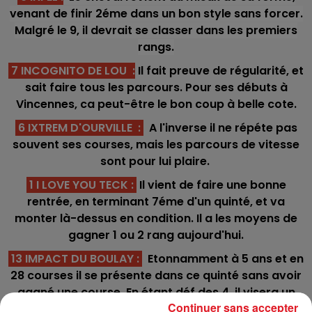
venant de finir 2éme dans un bon style sans forcer.
Malgré le 9, il devrait se classer dans les premiers
rangs.
7 INCOGNITO DE LOU :
Il fait preuve de régularité, et
sait faire tous les parcours. Pour ses débuts à
Vincennes, ca peut-être le bon coup à belle cote.
6 IXTREM D'OURVILLE :
A l'inverse il ne répéte pas
souvent ses courses, mais les parcours de vitesse
sont pour lui plaire.
1 I LOVE YOU TECK :
Il vient de faire une bonne
rentrée, en terminant 7éme d'un quinté, et va
monter là-dessus en condition. Il a les moyens de
gagner 1 ou 2 rang aujourd'hui.
13 IMPACT DU BOULAY :
Etonnamment à 5 ans et en
28 courses il se présente dans ce quinté sans avoir
gagné une course. En étant déf des 4, il visera un
Continuer sans accepter
accessit comme le plus souvent.