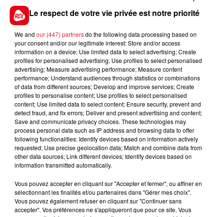
Le respect de votre vie privée est notre priorité
12 IRVING HEROLD :
Il s'est changé les iddés avec
une course au trot monté en restant ferré sans
We and
our (447) partners
do the following data processing based on
réussite. Ici, pieds nus et revenant dans sa
your consent and/or our legitimate interest: Store and/or access
discipline, il sera à suivre.
information on a device; Use limited data to select advertising; Create
profiles for personalised advertising; Use profiles to select personalised
*******
advertising; Measure advertising performance; Measure content
performance; Understand audiences through statistics or combinations
of data from different sources; Develop and improve services; Create
profiles to personalise content; Use profiles to select personalised
content; Use limited data to select content; Ensure security, prevent and
detect fraud, and fix errors; Deliver and present advertising and content;
FILS D'ACTUS
Save and communicate privacy choices. These technologies may
process personal data such as IP address and browsing data to offer
following functionalities: Identify devices based on information actively
requested; Use precise geolocation data; Match and combine data from
other data sources; Link different devices; Identify devices based on
information transmitted automatically.
Vous pouvez accepter en cliquant sur "Accepter et fermer", ou affiner en
sélectionnant les finalités et/ou partenaires dans "Gérer mes choix".
Vous pouvez également refuser en cliquant sur "Continuer sans
accepter". Vos préférences ne s'appliqueront que pour ce site. Vous