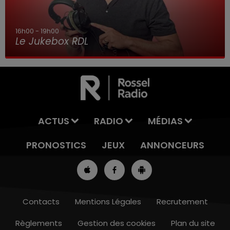
16h00 - 19h00
Le Jukebox RDL
ACTUS
RADIO
MÉDIAS
PRONOSTICS
JEUX
ANNONCEURS
Contacts
Mentions Légales
Recrutement
Règlements
Gestion des cookies
Plan du site
13h00 - 16h00