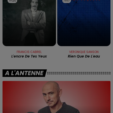
7h20
7h20
7h17
7h17
FRANCIS CABREL
VERONIQUE SANSON
L'encre De Tes Yeux
Rien Que De L'eau
A L'ANTENNE