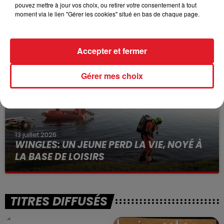
pouvez mettre à jour vos choix, ou retirer votre consentement à tout
15 juillet 2026
moment via le lien "Gérer les cookies" situé en bas de chaque page.
BÉTHUNE: ENQUÊTE POUR HOMICIDE
VOLONTAIRE EN COURS, APRÈS LA...
Selon les premiers éléments, le logement servait
Accepter et fermer
à des prostituées
Gérer mes choix
13 juillet 2026
WINGLES: UN JEUNE PERD LA VIE, NOYÉ À
LA BASE DE LOISIRS
La victime a coulé à pic
TITRES DIFFUSÉS