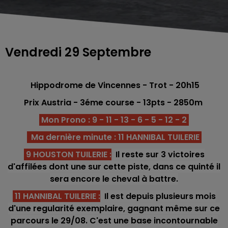
Vendredi 29 Septembre
Hippodrome de Vincennes - Trot - 20h15
Prix Austria - 3éme
course - 13
pts - 2850
m
Mon Prono : 9 - 11 - 13 - 6 - 5 - 12 - 2
Ma dernière minute : 11 HANNIBAL TUILERIE
9 HOUSTON TUILERIE :
Il reste sur 3 victoires
d'affilées dont une sur cette piste, dans ce quinté il
sera encore le cheval à battre.
11 HANNIBAL TUILERIE :
Il est depuis plusieurs mois
d'une regularité exemplaire, gagnant même sur ce
parcours le 29/08. C'est une base incontournable