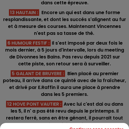
dans cette épreuve.
13 HAUTAIN :
Encore un qui est dans une forme
resplandissante, et dont les succés s'alignent au fur
et à mesure des courses. Maintenant Vincennes
n'est pas sa tasse de thé.
6 HUMOUR FESTIF :
Il s'est imposé par deux fois le
mois dernier, à 5 jours d'intervalle, lors du meeting
de Divonnes les Bains. Pas revu depuis 2021 sur
cette piste, son retour sera à surveiller.
5 GALANT DE BRUYERE :
Bien placé au premier
poteau, il arrive dans ce quinté avec de la fraîcheur,
et drivé par E.Raffin il aura une place à prendre
dans les 5 premiers.
12 HOVE PONT VAUTIER :
Avec lui c'est dai ou dans
les 5, il n' a pas été revu depuis le printemps. Il
restera ferré, sans en être génant, il pourrait tout
de suite refaire surface.