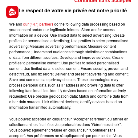
Continuer sans accepter
2 HURON :
Beaucoup moins bien sur l'herbe, il
Le respect de votre vie privée est notre priorité
revient sur une piste cendrée où il sera capable de
se réhabiliter.
We and
our (447) partners
do the following data processing based on
your consent and/or our legitimate interest: Store and/or access
*******
information on a device; Use limited data to select advertising; Create
profiles for personalised advertising; Use profiles to select personalised
En direct des pistes :
advertising; Measure advertising performance; Measure content
Vincennes (R1) : 613 JOYCE DES GRANGES - 506
performance; Understand audiences through statistics or combinations
JUSTIN BOLD
of data from different sources; Develop and improve services; Create
profiles to personalise content; Use profiles to select personalised
content; Use limited data to select content; Ensure security, prevent and
detect fraud, and fix errors; Deliver and present advertising and content;
Save and communicate privacy choices. These technologies may
FILS D'ACTUS
process personal data such as IP address and browsing data to offer
following functionalities: Identify devices based on information actively
requested; Use precise geolocation data; Match and combine data from
other data sources; Link different devices; Identify devices based on
information transmitted automatically.
Vous pouvez accepter en cliquant sur "Accepter et fermer", ou affiner en
sélectionnant les finalités et/ou partenaires dans "Gérer mes choix".
Vous pouvez également refuser en cliquant sur "Continuer sans
accepter". Vos préférences ne s'appliqueront que pour ce site. Vous