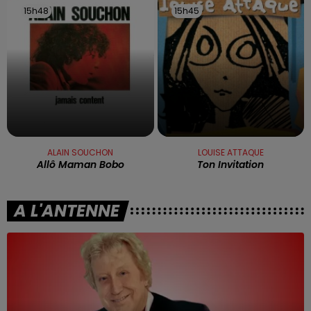
15h48
15h48
15h45
15h45
ALAIN SOUCHON
LOUISE ATTAQUE
Allô Maman Bobo
Ton Invitation
A L'ANTENNE