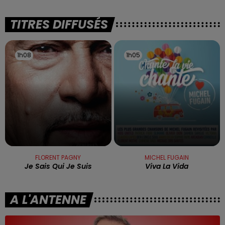
TITRES DIFFUSÉS
1h08
1h08
1h05
1h05
FLORENT PAGNY
MICHEL FUGAIN
Je Sais Qui Je Suis
Viva La Vida
A L'ANTENNE