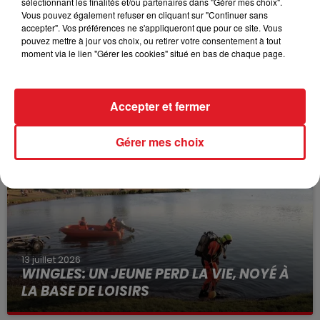
sélectionnant les finalités et/ou partenaires dans "Gérer mes choix".
Vous pouvez également refuser en cliquant sur "Continuer sans
accepter". Vos préférences ne s'appliqueront que pour ce site. Vous
pouvez mettre à jour vos choix, ou retirer votre consentement à tout
moment via le lien "Gérer les cookies" situé en bas de chaque page.
15 juillet 2026
BÉTHUNE: ENQUÊTE POUR HOMICIDE
Accepter et fermer
VOLONTAIRE EN COURS, APRÈS LA...
Selon les premiers éléments, le logement servait
Gérer mes choix
à des prostituées
13 juillet 2026
WINGLES: UN JEUNE PERD LA VIE, NOYÉ À
LA BASE DE LOISIRS
La victime a coulé à pic