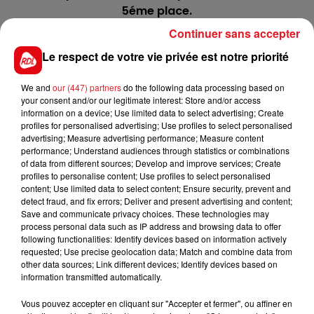
5éme place.
Continuer sans accepter
11 GALACTICA
: 1 seule fausse note depuis ses
débuts, (6éme d'un handicap), elle va affronter ce
Le respect de votre vie privée est notre priorité
coup-ci les 'vieux' et peut etre une petite révélation.
We and
our (447) partners
do the following data processing based on
*******
your consent and/or our legitimate interest: Store and/or access
information on a device; Use limited data to select advertising; Create
En direct des pistes :
profiles for personalised advertising; Use profiles to select personalised
advertising; Measure advertising performance; Measure content
performance; Understand audiences through statistics or combinations
of data from different sources; Develop and improve services; Create
profiles to personalise content; Use profiles to select personalised
content; Use limited data to select content; Ensure security, prevent and
detect fraud, and fix errors; Deliver and present advertising and content;
Save and communicate privacy choices. These technologies may
process personal data such as IP address and browsing data to offer
following functionalities: Identify devices based on information actively
FILS D'ACTUS
requested; Use precise geolocation data; Match and combine data from
other data sources; Link different devices; Identify devices based on
information transmitted automatically.
Vous pouvez accepter en cliquant sur "Accepter et fermer", ou affiner en