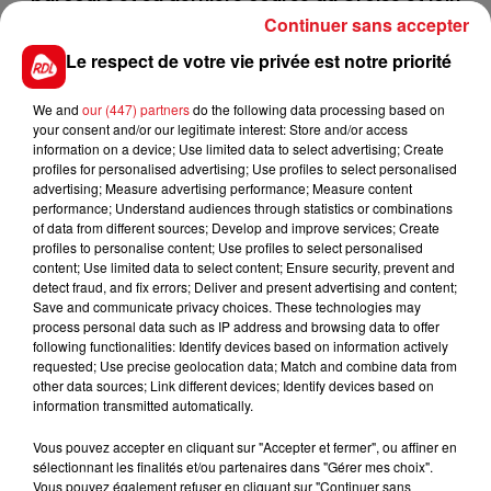
d'être négative.
Continuer sans accepter
10 CONDOR BAR
: Il a essayé l'an dernier de se
Le respect de votre vie privée est notre priorité
qualifier pour l'Amérique, en vain. Au papier il
posséde une chance, tout dépendra du
We and
our (447) partners
do the following data processing based on
your consent and/or our legitimate interest: Store and/or access
déroulement de course avec son numéro.
information on a device; Use limited data to select advertising; Create
profiles for personalised advertising; Use profiles to select personalised
************
advertising; Measure advertising performance; Measure content
performance; Understand audiences through statistics or combinations
En direct des pistes :
of data from different sources; Develop and improve services; Create
profiles to personalise content; Use profiles to select personalised
content; Use limited data to select content; Ensure security, prevent and
detect fraud, and fix errors; Deliver and present advertising and content;
Save and communicate privacy choices. These technologies may
process personal data such as IP address and browsing data to offer
FILS D'ACTUS
following functionalities: Identify devices based on information actively
requested; Use precise geolocation data; Match and combine data from
other data sources; Link different devices; Identify devices based on
information transmitted automatically.
Vous pouvez accepter en cliquant sur "Accepter et fermer", ou affiner en
sélectionnant les finalités et/ou partenaires dans "Gérer mes choix".
Vous pouvez également refuser en cliquant sur "Continuer sans