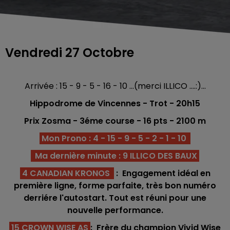
Vendredi 27 Octobre
Arrivée : 15 - 9 - 5 - 16 - 10 ...(merci ILLICO ....:)...
Hippodrome de Vincennes - Trot - 20h15
Prix Zosma -
3éme
course - 16
pts - 2100 m
Mon Prono : 4 - 15 - 9 - 5 - 2 - 1 - 10
Ma dernière minute : 9 ILLICO DES BAUX
4 CANADIAN KRONOS
:
Engagement idéal en
première ligne, forme parfaite, très bon numéro
derriére l'autostart. Tout est réuni pour une
nouvelle performance.
15 CROWN WISE AS
: Frère du champion Vivid Wise