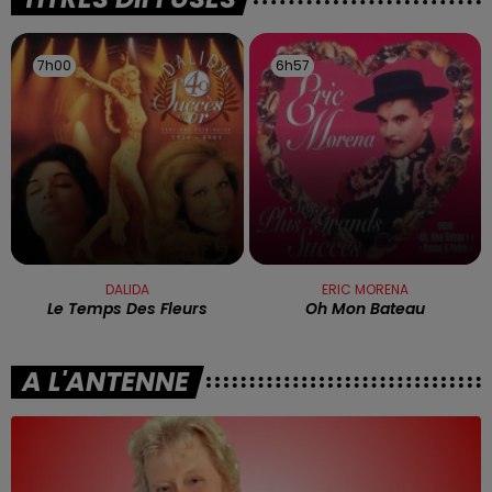
7h00
7h00
6h57
6h57
DALIDA
ERIC MORENA
Le Temps Des Fleurs
Oh Mon Bateau
A L'ANTENNE