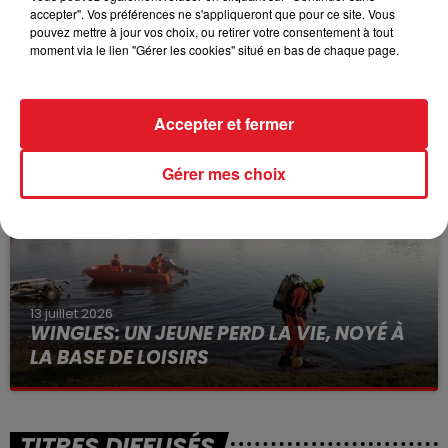
accepter". Vos préférences ne s'appliqueront que pour ce site. Vous
pouvez mettre à jour vos choix, ou retirer votre consentement à tout
moment via le lien "Gérer les cookies" situé en bas de chaque page.
15 juillet 2026
BÉTHUNE: ENQUÊTE POUR HOMICIDE
VOLONTAIRE EN COURS, APRÈS LA...
Accepter et fermer
Selon les premiers éléments, le logement servait
à des prostituées
Gérer mes choix
13 juillet 2026
WINGLES: UN JEUNE PERD LA VIE, NOYÉ À
LA BASE DE LOISIRS
La victime a coulé à pic
TITRES DIFFUSÉS