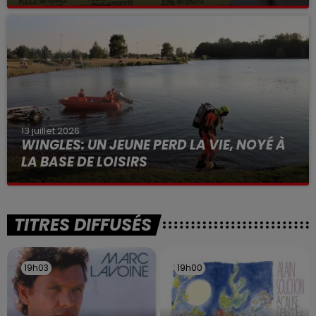
Selon les premiers éléments, le logement servait
à des prostituées
13 juillet 2026
WINGLES: UN JEUNE PERD LA VIE, NOYÉ À
LA BASE DE LOISIRS
La victime a coulé à pic
TITRES DIFFUSÉS
19h03
19h03
19h00
19h00