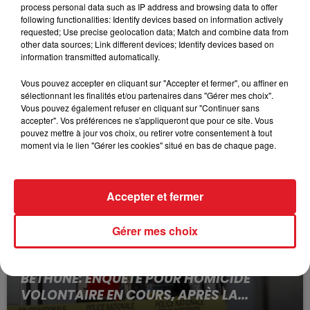
process personal data such as IP address and browsing data to offer
C8 : 13 - 14 - 7 - 2 - 3
following functionalities: Identify devices based on information actively
requested; Use precise geolocation data; Match and combine data from
La sélection de la réunion : 103 JOAO - 208
other data sources; Link different devices; Identify devices based on
BURRATINA - 304 SENZA TE
information transmitted automatically.
Le jockey à suivre : Melle L.GALLO
Vous pouvez accepter en cliquant sur "Accepter et fermer", ou affiner en
sélectionnant les finalités et/ou partenaires dans "Gérer mes choix".
Vous pouvez également refuser en cliquant sur "Continuer sans
accepter". Vos préférences ne s'appliqueront que pour ce site. Vous
FILS D'ACTUS
pouvez mettre à jour vos choix, ou retirer votre consentement à tout
moment via le lien "Gérer les cookies" situé en bas de chaque page.
Accepter et fermer
Gérer mes choix
15 juillet 2026
BÉTHUNE: ENQUÊTE POUR HOMICIDE
VOLONTAIRE EN COURS, APRÈS LA...