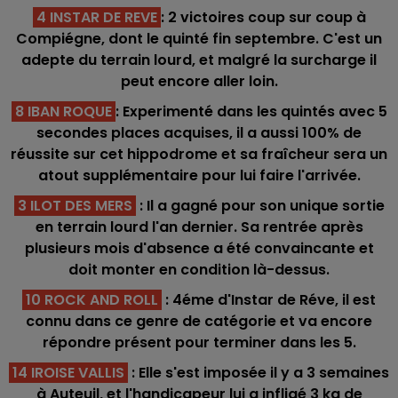
4 INSTAR DE REVE
: 2 victoires coup sur coup à
Compiégne, dont le quinté fin septembre. C'est un
adepte du terrain lourd, et malgré la surcharge il
peut encore aller loin.
8 IBAN ROQUE
: Experimenté dans les quintés avec 5
secondes places acquises, il a aussi 100% de
réussite sur cet hippodrome et sa fraîcheur sera un
atout supplémentaire pour lui faire l'arrivée.
3 ILOT DES MERS
: Il a gagné pour son unique sortie
en terrain lourd l'an dernier. Sa rentrée après
plusieurs mois d'absence a été convaincante et
doit monter en condition là-dessus.
10 ROCK AND ROLL
: 4éme d'Instar de Réve, il est
connu dans ce genre de catégorie et va encore
répondre présent pour terminer dans les 5.
14 IROISE VALLIS
:
Elle s'est imposée il y a 3 semaines
à Auteuil, et l'handicapeur lui a infligé 3 kg de