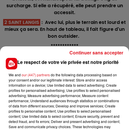
surcharge. Si elle a récupéré, elle peut prendre un
accessit.
2 SAINT LANGIS
: Avec lui, plus le terrain est lourd et
mieux ça sera. En haut de tableau, il fait figure d'un
bon outsider.
************
Continuer sans accepter
Hippodrome du Croisé-laroche - Galop - 16h
Le respect de votre vie privée est notre priorité
C1 : 3 - 10 - 1 - 5 - 4
C2 : 8 - 11 - 4 - 5 - 2
We and
our (447) partners
do the following data processing based on
your consent and/or our legitimate interest: Store and/or access
C3 : 4 - 9 - 1 - 5 - 10
information on a device; Use limited data to select advertising; Create
profiles for personalised advertising; Use profiles to select personalised
C4 : 4 - 11 - 10 - 7 - 9
advertising; Measure advertising performance; Measure content
performance; Understand audiences through statistics or combinations
C5 : 3 - 6 - 7 - 2 - 5
of data from different sources; Develop and improve services; Create
profiles to personalise content; Use profiles to select personalised
C6 : 6 - 5 - 7 - 1
content; Use limited data to select content; Ensure security, prevent and
detect fraud, and fix errors; Deliver and present advertising and content;
C7 : 2 - 4 - 6 - 3 - 1
Save and communicate privacy choices. These technologies may