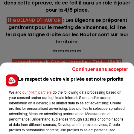
dans cette épreuve, de ce fait il aura un rôle à jouer
pour la 4/5 place.
11 GOELAND D'HAUFOR
: Les Bigeons se préparent
gentiment pour le meeting de Vincennes, ici il ne
fera que la ligne droite car les Haufor sont sur leur
territoire.
************
Hippodrome du Croisé-Laroche - Trot - 16h30
Continuer sans accepter
C1 : 4 - 12 - 6 - 7 - 16
Le respect de votre vie privée est notre priorité
C2 : 14 - 15 - 13 -1 - 4
C3 : 12 - 3 - 10 - 13 - 1
We and
our (447) partners
do the following data processing based on
your consent and/or our legitimate interest: Store and/or access
C4 : 9 - 5 - 4 - 8 - 6 - 14 (Quarté+)
information on a device; Use limited data to select advertising; Create
profiles for personalised advertising; Use profiles to select personalised
C5 : 15 - 3 - 6 - 7 - 10
advertising; Measure advertising performance; Measure content
performance; Understand audiences through statistics or combinations
C6 : 5 - 8 - 4 - 13 - 15
of data from different sources; Develop and improve services; Create
profiles to personalise content; Use profiles to select personalised
C7 : 7 - 2 - 6 - 16 - 8