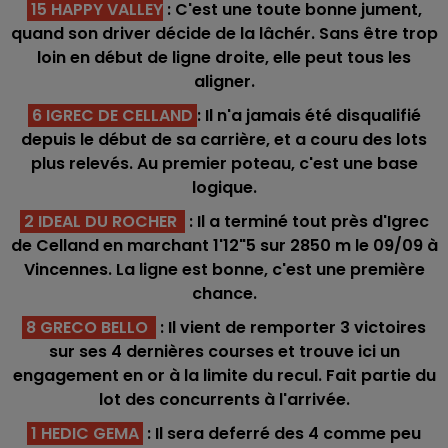
15 HAPPY VALLEY
: C'est une toute bonne jument,
quand son driver décide de la lâchér. Sans être trop
loin en début de ligne droite, elle peut tous les
aligner.
6 IGREC DE CELLAND
: Il n'a jamais été disqualifié
depuis le début de sa carrière, et a couru des lots
plus relevés. Au premier poteau, c'est une base
logique.
2 IDEAL DU ROCHER
: Il a terminé tout près d'Igrec
de Celland en marchant 1'12"5 sur 2850 m le 09/09 à
Vincennes. La ligne est bonne, c'est une première
chance.
8 GRECO BELLO
: Il vient de remporter 3 victoires
sur ses 4 dernières courses et trouve ici un
engagement en or à la limite du recul. Fait partie du
lot des concurrents à l'arrivée.
1 HEDIC GEMA
: Il sera deferré des 4 comme peu