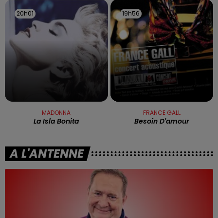
20h01
20h01
19h56
19h56
MADONNA
FRANCE GALL
La Isla Bonita
Besoin D'amour
A L'ANTENNE