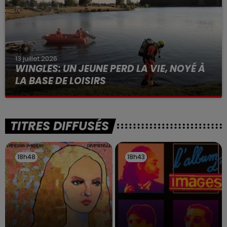
13 juillet 2026
WINGLES: UN JEUNE PERD LA VIE, NOYÉ À
LA BASE DE LOISIRS
La victime a coulé à pic
TITRES DIFFUSÉS
18h48
18h48
18h43
18h43