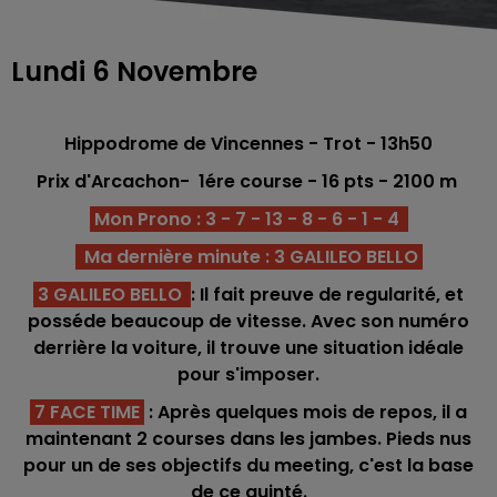
Lundi 6 Novembre
Hippodrome de Vincennes - Trot - 13h50
Prix d'Arcachon-
1ére
course - 16
pts - 2100 m
Mon Prono : 3 - 7 - 13 - 8 - 6 - 1 - 4
Ma dernière minute : 3 GALILEO BELLO
3 GALILEO BELLO
: Il fait preuve de regularité, et
posséde beaucoup de vitesse. Avec son numéro
derrière la voiture, il trouve une situation idéale
pour s'imposer.
7 FACE TIME
:
Après quelques mois de repos, il a
maintenant 2 courses dans les jambes. Pieds nus
pour un de ses objectifs du meeting, c'est la base
de ce quinté.