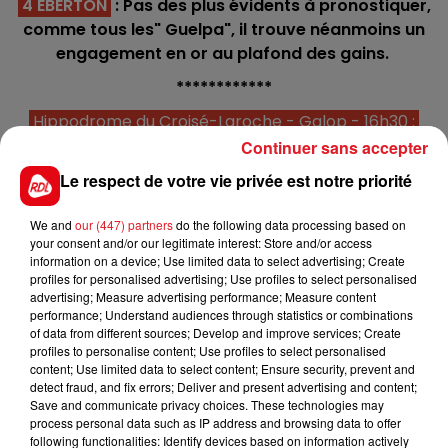
4 EBERTON
: Pas des plus évidents à pronostiquer,
comme tous les" Guelpa", il trouve néanmoins un
engagement en or au plafond des gains.
************
Hippodrome du Croisé-Laroche - Galop - 16h30 :
Continuer sans accepter
C1 : 5 - 3 - 1 - 4
C2 : 2 - 8 - 7 - 10 - 5
Le respect de votre vie privée est notre priorité
C3 : 2 - 8 - 1 - 5 - 10
We and
our (447) partners
C4 : 12 - 14 - 6 - 10 - 4 - 2 (quarté+)
do the following data processing based on
your consent and/or our legitimate interest: Store and/or access
C5 : 6 - 1 - 3 - 2 - 5
information on a device; Use limited data to select advertising; Create
C6 : 3 - 2 - 4 - 9 - 7
profiles for personalised advertising; Use profiles to select personalised
advertising; Measure advertising performance; Measure content
C7 : 5 - 1 - 8 - 4
performance; Understand audiences through statistics or combinations
C8 : 2 - 3 - 1
of data from different sources; Develop and improve services; Create
profiles to personalise content; Use profiles to select personalised
La sélection de la réunion : 412 GRACE OF CLIFFS -
content; Use limited data to select content; Ensure security, prevent and
detect fraud, and fix errors; Deliver and present advertising and content;
506 MARIE TREZY - 705 ROMANELLO
Save and communicate privacy choices. These technologies may
process personal data such as IP address and browsing data to offer
following functionalities: Identify devices based on information actively
Le jockey à suivre : Melle . A.MOLINS