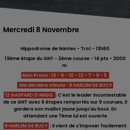
Mercredi 8 Novembre
Hippodrome de Nantes - Trot - 13h50
13éme étape du GNT - 2
éme
course - 14
pts - 3000
m
Mon Prono : 12 - 8 - 10 - 13 - 7 - 9 - 5
Ma dernière minute : 8 HARLEM DE BUCY
12 GASPARD D'ANGIS
: C'est le leader incontestable
de ce GNT avec 6 étapes remportés sur 9 courues, il
gardera son maillot jaune jusqu'au bout. En
attendant une 7éme lui est ouverte
8 HARLEM DE BUCY
:
Il vient de s'imposer facilement