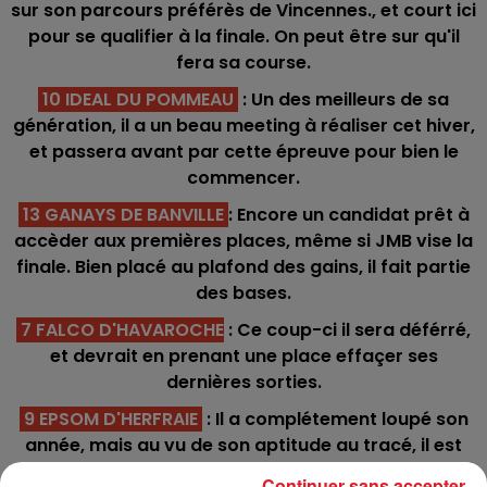
sur son parcours préférès de Vincennes., et court ici
pour se qualifier à la finale. On peut être sur qu'il
fera sa course.
10 IDEAL DU POMMEAU
: Un des meilleurs de sa
génération, il a un beau meeting à réaliser cet hiver,
et passera avant par cette épreuve pour bien le
commencer.
13 GANAYS DE BANVILLE
: Encore un candidat prêt à
accèder aux premières places, même si JMB vise la
finale. Bien placé au plafond des gains, il fait partie
des bases.
7 FALCO D'HAVAROCHE
: Ce coup-ci il sera déférré,
et devrait en prenant une place effaçer ses
dernières sorties.
9 EPSOM D'HERFRAIE
: Il a complétement loupé son
année, mais au vu de son aptitude au tracé, il est
capable de se retrouver.
Continuer sans accepter