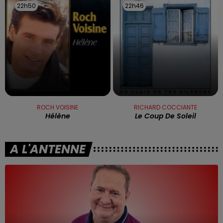
22h50
22h50
22h46
22h46
ROCH VOISINE
RICHARD COCCIANTE
Hélène
Le Coup De Soleil
A L'ANTENNE