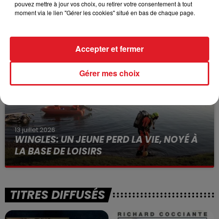
pouvez mettre à jour vos choix, ou retirer votre consentement à tout
15 juillet 2026
moment via le lien "Gérer les cookies" situé en bas de chaque page.
BÉTHUNE: ENQUÊTE POUR HOMICIDE
VOLONTAIRE EN COURS, APRÈS LA...
Selon les premiers éléments, le logement servait
Accepter et fermer
à des prostituées
Gérer mes choix
13 juillet 2026
WINGLES: UN JEUNE PERD LA VIE, NOYÉ À
LA BASE DE LOISIRS
La victime a coulé à pic
TITRES DIFFUSÉS