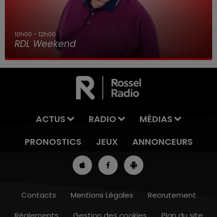
10h00 - 12h00
RDL Weekend
ACTUS
RADIO
MÉDIAS
PRONOSTICS
JEUX
ANNONCEURS
Contacts
Mentions Légales
Recrutement
Règlements
Gestion des cookies
Plan du site