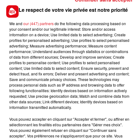
5 FAITHFUL
: Il vient de bien courir dans un bot lot
Le respect de votre vie privée est notre priorité
au Croisé, au premier poteau il peut venir prendre
une 5éme place si les favoris décoivent
We and
our (447) partners
do the following data processing based on
your consent and/or our legitimate interest: Store and/or access
************
information on a device; Use limited data to select advertising; Create
profiles for personalised advertising; Use profiles to select personalised
En direct des pistes :
advertising; Measure advertising performance; Measure content
performance; Understand audiences through statistics or combinations
of data from different sources; Develop and improve services; Create
profiles to personalise content; Use profiles to select personalised
content; Use limited data to select content; Ensure security, prevent and
detect fraud, and fix errors; Deliver and present advertising and content;
Save and communicate privacy choices. These technologies may
FILS D'ACTUS
process personal data such as IP address and browsing data to offer
following functionalities: Identify devices based on information actively
requested; Use precise geolocation data; Match and combine data from
other data sources; Link different devices; Identify devices based on
information transmitted automatically.
Vous pouvez accepter en cliquant sur "Accepter et fermer", ou affiner en
sélectionnant les finalités et/ou partenaires dans "Gérer mes choix".
Vous pouvez également refuser en cliquant sur "Continuer sans
accepter". Vos préférences ne s'appliqueront que pour ce site. Vous