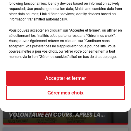
following functionalities: Identify devices based on information actively
JUSTIN BOLD - 407 IMPERIAL DURABUTIN
requested; Use precise geolocation data; Match and combine data from
other data sources; Link different devices; Identify devices based on
Le driver à suivre : J-F.Senet
information transmitted automatically.
Vous pouvez accepter en cliquant sur "Accepter et fermer", ou affiner en
sélectionnant les finalités et/ou partenaires dans "Gérer mes choix".
Vous pouvez également refuser en cliquant sur "Continuer sans
FILS D'ACTUS
accepter". Vos préférences ne s'appliqueront que pour ce site. Vous
pouvez mettre à jour vos choix, ou retirer votre consentement à tout
moment via le lien "Gérer les cookies" situé en bas de chaque page.
Accepter et fermer
Gérer mes choix
15 juillet 2026
BÉTHUNE: ENQUÊTE POUR HOMICIDE
VOLONTAIRE EN COURS, APRÈS LA...
Selon les premiers éléments, le logement servait
à des prostituées