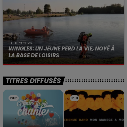
13 juillet 2026
WINGLES: UN JEUNE PERD LA VIE, NOYÉ À
LA BASE DE LOISIRS
La victime a coulé à pic
TITRES DIFFUSÉS
1h05
1h05
1h01
1h01