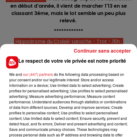
en début d'année, il vient de marcher 1'13 en se
classant 3éme, mais le lot semble un peu plus
relevé.
************
Hippodrome du Croisé-Laroche - Trot - 16h :
Continuer sans accepter
C1 : 3 - 5 - 11 - 6 - 1
Le respect de votre vie privée est notre priorité
C2 : 11 - 10 - 4 - 7 - 5
C3 : 10 - 4 - 9 - 6 - 5
We and
our (447) partners
do the following data processing based on
your consent and/or our legitimate interest: Store and/or access
C4 : 7 - 5 - 4 - 10 - 12 - 3 (Quarté+)
information on a device; Use limited data to select advertising; Create
profiles for personalised advertising; Use profiles to select personalised
C5 : 8 - 3 - 11 - 14 - 2
advertising; Measure advertising performance; Measure content
performance; Understand audiences through statistics or combinations
C6 : 1 - 10 - 11 - 12 - 4
of data from different sources; Develop and improve services; Create
profiles to personalise content; Use profiles to select personalised
C7 : 7 - 3 - 10 - 6 - 11
content; Use limited data to select content; Ensure security, prevent and
detect fraud, and fix errors; Deliver and present advertising and content;
C8 : 9 - 8 - 14 - 6 - 15
Save and communicate privacy choices. These technologies may
La sélection de la réunion : 211 KOUFRA IRIS' EYES - 310
process personal data such as IP address and browsing data to offer