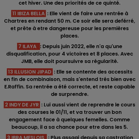
cet hiver. Une des priorités de ce quinté.
11 IBIZA BELLA
: Elle vient de faire une rentrée à
Chartres en rendant 50 m. Ce soir elle sera deférré,
et prête à etre dangereuse pour les premières
places.
7 ILAYA
: Depuis juin 2022, elle n'a qu'une
disqualification, pour 4 victoires et 8 places. Avec
JMB, elle doit poursuivre sa régularité.
13 ILLUSION JIPAD
: Elle se contente des accessits
en fin de combinaison, mais s'entend trés bien avec
E.Raffin. Sa rentrée a été correcte, et reste capable
de surprendre.
2 INDY DE JYR
: Lui aussi vient de reprendre le cours
des courses le 01/11, et va trouver un bon
engagement face à quelques femelles. Comme
beaucoup, il a sa chance pour etre dans les 5.
3 IBRA MESLOIS
: Plus assagi depuis sa castration