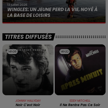
13 juillet 2026
WINGLES: UN JEUNE PERD LA VIE, NOYÉ À
LA BASE DE LOISIRS
La victime a coulé à pic
TITRES DIFFUSÉS
14h36
14h36
14h32
14h32
JOHNNY HALLYDAY
EDDY MITCHELL
Noir C'est Noir
Il Ne Rentre Pas Ce Soir