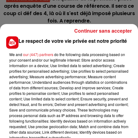
aprés enquête d'une course de référence. Il sera ce
coup ci déf des 4, là où il s'est déjà imposé plusieurs
fois. A reprendre.
Continuer sans accepter
8 HORSY DREAM
: 4 victoires en étant déférré des
posterieurs, il était un peu moins bien à sa dernière
Le respect de votre vie privée est notre priorité
sortie, mais tout est rentré dans l'ordre à
l'entraînement.
We and
our (447) partners
do the following data processing based on
your consent and/or our legitimate interest: Store and/or access
9 HUSSARD DU LANDRET
: Il a pris un peu de repos
information on a device; Use limited data to select advertising; Create
aprés le dernier meeting d'hiver, et a maintenant 3
profiles for personalised advertising; Use profiles to select personalised
advertising; Measure advertising performance; Measure content
parcours dans les jambes. Il est prêt à enclencher
performance; Understand audiences through statistics or combinations
pour la 4/5éme place.
of data from different sources; Develop and improve services; Create
profiles to personalise content; Use profiles to select personalised
************
content; Use limited data to select content; Ensure security, prevent and
detect fraud, and fix errors; Deliver and present advertising and content;
En direct des pistes
Save and communicate privacy choices. These technologies may
process personal data such as IP address and browsing data to offer
following functionalities: Identify devices based on information actively
requested; Use precise geolocation data; Match and combine data from
other data sources; Link different devices; Identify devices based on
information transmitted automatically.