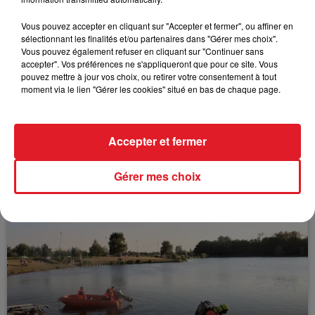
FILS D'ACTUS
Vous pouvez accepter en cliquant sur "Accepter et fermer", ou affiner en
sélectionnant les finalités et/ou partenaires dans "Gérer mes choix".
Vous pouvez également refuser en cliquant sur "Continuer sans
accepter". Vos préférences ne s'appliqueront que pour ce site. Vous
pouvez mettre à jour vos choix, ou retirer votre consentement à tout
moment via le lien "Gérer les cookies" situé en bas de chaque page.
Accepter et fermer
15 juillet 2026
BÉTHUNE: ENQUÊTE POUR HOMICIDE
Gérer mes choix
VOLONTAIRE EN COURS, APRÈS LA...
Selon les premiers éléments, le logement servait
à des prostituées