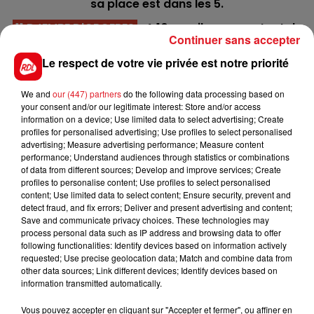
sa place est dans les 5.
11 DJEMBE D'ORGERES
: A 10 ans, il a encore tout de
Continuer sans accepter
sa superbe et aura de la fraîcheur pour courir ce
quinté. Il va encore bien se défendre.
Le respect de votre vie privée est notre priorité
1 CICER T.G
: Impressionnant lors de sa première
We and
our (447) partners
do the following data processing based on
sortie sur notre sol, on pensait qu'il aurait confirmé
your consent and/or our legitimate interest: Store and/or access
ensuite, mai a déçu par deux fois. JMB a fait des
information on a device; Use limited data to select advertising; Create
profiles for personalised advertising; Use profiles to select personalised
réglages, il reste à suivre.
advertising; Measure advertising performance; Measure content
performance; Understand audiences through statistics or combinations
************
of data from different sources; Develop and improve services; Create
En direct des pistes
profiles to personalise content; Use profiles to select personalised
content; Use limited data to select content; Ensure security, prevent and
detect fraud, and fix errors; Deliver and present advertising and content;
Save and communicate privacy choices. These technologies may
process personal data such as IP address and browsing data to offer
following functionalities: Identify devices based on information actively
requested; Use precise geolocation data; Match and combine data from
FILS D'ACTUS
other data sources; Link different devices; Identify devices based on
information transmitted automatically.
Vous pouvez accepter en cliquant sur "Accepter et fermer", ou affiner en