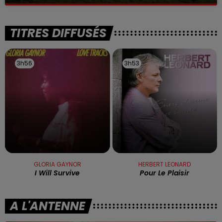
La victime a coulé à pic
TITRES DIFFUSÉS
3h56
3h56
3h53
3h53
GLORIA GAYNOR
HERBERT LEONARD
I Will Survive
Pour Le Plaisir
A L'ANTENNE