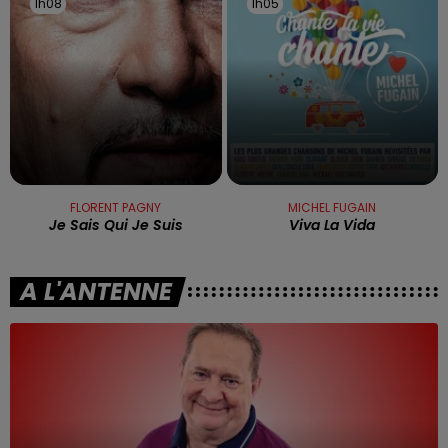
1h08
1h08
1h05
1h05
FLORENT PAGNY
MICHEL FUGAIN
Je Sais Qui Je Suis
Viva La Vida
A L'ANTENNE