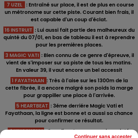
7 UZEL
: Entraîné sur place, il est de plus en course
un métronome sur cette piste. Courant bien frais, il
est capable d'un coup d'éclat.
16 INSTRUIT
: Lui aussi fait partie des malheureux du
quinté du 07/01, en bas de tableau il est à reprendre
pour les premières places.
3 MAGIC VATI
: Bien connu de ce genre d'épreuve, il
vient de s'imposer sur sa piste de tous les matins.
En valeur 39, il vaut encore un bel accessit
1 FAYATHAAN
: Très à l'aise sur les 1300m de la
cette fibrée, il a encore malgré son poids la marge
pour grappiller une place à l'arrivée.
5 HEARTBEAT
: 3éme derriére Magic Vati et
Fayathaan, la ligne est bonne et a aussi sa chance
pour confirmer ce résultat.
4 KINGSHOLM
: Il va disputer son premier quinté,
Continuer sans accepter