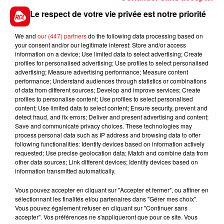
mais à maintes fois prouvé son aisance sur la Psf.
Possible révélation dans ce quinté
Le respect de votre vie privée est notre priorité
*******
We and
our (447) partners
do the following data processing based on
your consent and/or our legitimate interest: Store and/or access
En direct des pistes :
information on a device; Use limited data to select advertising; Create
profiles for personalised advertising; Use profiles to select personalised
advertising; Measure advertising performance; Measure content
performance; Understand audiences through statistics or combinations
of data from different sources; Develop and improve services; Create
profiles to personalise content; Use profiles to select personalised
content; Use limited data to select content; Ensure security, prevent and
detect fraud, and fix errors; Deliver and present advertising and content;
FILS D'ACTUS
Save and communicate privacy choices. These technologies may
process personal data such as IP address and browsing data to offer
following functionalities: Identify devices based on information actively
requested; Use precise geolocation data; Match and combine data from
other data sources; Link different devices; Identify devices based on
information transmitted automatically.
Vous pouvez accepter en cliquant sur "Accepter et fermer", ou affiner en
sélectionnant les finalités et/ou partenaires dans "Gérer mes choix".
Vous pouvez également refuser en cliquant sur "Continuer sans
accepter". Vos préférences ne s'appliqueront que pour ce site. Vous