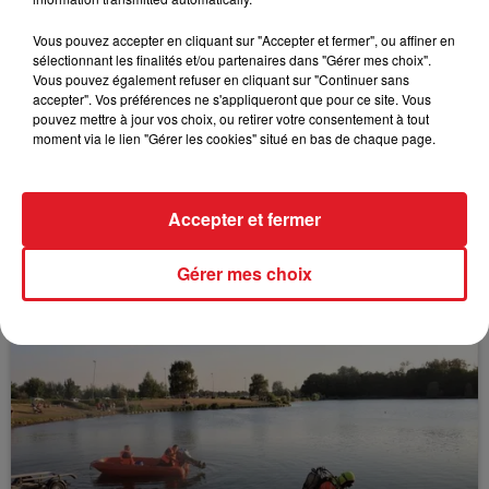
FILS D'ACTUS
Vous pouvez accepter en cliquant sur "Accepter et fermer", ou affiner en
sélectionnant les finalités et/ou partenaires dans "Gérer mes choix".
Vous pouvez également refuser en cliquant sur "Continuer sans
accepter". Vos préférences ne s'appliqueront que pour ce site. Vous
pouvez mettre à jour vos choix, ou retirer votre consentement à tout
moment via le lien "Gérer les cookies" situé en bas de chaque page.
Accepter et fermer
15 juillet 2026
BÉTHUNE: ENQUÊTE POUR HOMICIDE
Gérer mes choix
VOLONTAIRE EN COURS, APRÈS LA...
Selon les premiers éléments, le logement servait
à des prostituées