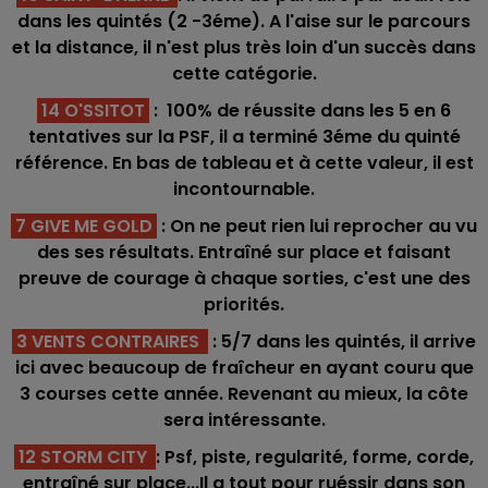
dans les quintés (2 -3éme). A l'aise sur le parcours
et la distance, il n'est plus très loin d'un succès dans
cette catégorie.
14 O'SSITOT
: 100% de réussite dans les 5 en 6
tentatives sur la PSF, il a terminé 3éme du quinté
référence. En bas de tableau et à cette valeur, il est
incontournable.
7 GIVE ME GOLD
: On ne peut rien lui reprocher au vu
des ses résultats. Entraîné sur place et faisant
preuve de courage à chaque sorties, c'est une des
priorités.
3 VENTS CONTRAIRES
: 5/7 dans les quintés, il arrive
ici avec beaucoup de fraîcheur en ayant couru que
3 courses cette année. Revenant au mieux, la côte
sera intéressante.
12 STORM CITY
: Psf, piste, regularité, forme, corde,
entraîné sur place...Il a tout pour ruéssir dans son