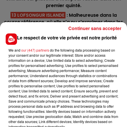
premier quinté.
13 LOFSONGUR ISLANDE
: Malheureuse dans la
course référence, où elle n'a pu s'exprimer dans les
Continuer sans accepter
derniers mêtres. Elle sera à reprendre car elle a déjà
bient fait dans cette catégorie.
Le respect de votre vie privée est notre priorité
9 TRUE TEDESCO
: Lui aussi à ronger son frein le
We and
our (447) partners
do the following data processing based on
05/11, derriére un rideau de concurrent. Il
your consent and/or our legitimate interest: Store and/or access
commence à refaire parler de lui, et peut pimenter
information on a device; Use limited data to select advertising; Create
les rapports.
profiles for personalised advertising; Use profiles to select personalised
advertising; Measure advertising performance; Measure content
*********
performance; Understand audiences through statistics or combinations
of data from different sources; Develop and improve services; Create
En direct des pistes :
profiles to personalise content; Use profiles to select personalised
content; Use limited data to select content; Ensure security, prevent and
Vincennes (R4) : 213 HORSY ROYAL -
detect fraud, and fix errors; Deliver and present advertising and content;
Save and communicate privacy choices. These technologies may
process personal data such as IP address and browsing data to offer
following functionalities: Identify devices based on information actively
requested; Use precise geolocation data; Match and combine data from
other data sources; Link different devices; Identify devices based on
information transmitted automatically.