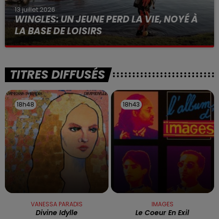
13 juillet 2026
WINGLES: UN JEUNE PERD LA VIE, NOYÉ À
LA BASE DE LOISIRS
La victime a coulé à pic
TITRES DIFFUSÉS
18h48
18h48
18h43
18h43
VANESSA PARADIS
IMAGES
Divine Idylle
Le Coeur En Exil