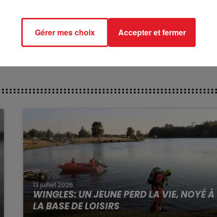
ct des pistes :
Gérer mes choix
Accepter et fermer
13 juillet 2026
WINGLES: UN JEUNE PERD LA VIE, NOYÉ À
LA BASE DE LOISIRS