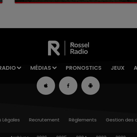
La victime a coulé à pic
RADIO
MÉDIAS
PRONOSTICS
JEUX
s Légales
Recrutement
Règlements
Gestion des 