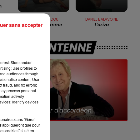
11h00 - 12h00
n
SUR UN AIR D'ACCORDÉON
MICHEL SARDOU
DANIEL BALAVOINE
te
uer sans accepter
Être Une Femme
L'aziza
3
A L'ANTENNE
erest: Store and/or
tising; Use profiles to
tand audiences through
personalise content; Use
 fraud, and fix errors;
.
 may process personal
mation actively
vices; Identify devices
8h00 - 10h00
RDL WEEK-END
rtenaires dans "Gérer
s'appliqueront que pour
les cookies" situé en