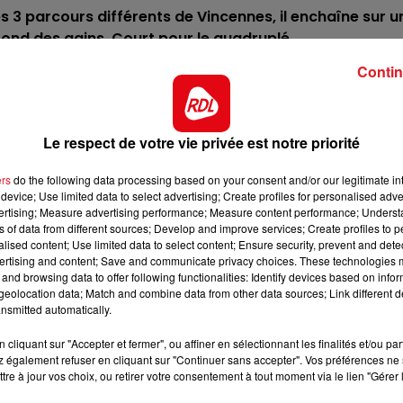
8h00 - 10h00
 les 3 parcours différents de Vincennes, il enchaîne sur u
N
RDL WEEK-END
ond des gains. Court pour le quadruplé.
ting l'an dernier, et il a déjà bien commencé celui de cet
Contin
a sur sa lancée prendre une des 3 premières places.
e depuis ses débuts, avec 12 victoires / 8 places en 2
Le respect de votre vie privée est notre priorité
ée sans encombre pour être la révélation de ce quinté.
, il a de l'expérience sur les parcours de vitesse, et lui
ers
do the following data processing based on your consent and/or our legitimate int
sera primordial pour faire l'arrivée.
device; Use limited data to select advertising; Create profiles for personalised adver
vertising; Measure advertising performance; Measure content performance; Unders
s quelques mois de repos en début d'année. Chose faite
ns of data from different sources; Develop and improve services; Create profiles to 
alised content; Use limited data to select content; Ensure security, prevent and detect
parcours, c'est une des possibilités pour les accessits
ertising and content; Save and communicate privacy choices. These technologies
un quinté en septembre sur ce tracé. Ici avec le 16, il va
and browsing data to offer following functionalities: Identify devices based on infor
eolocation data; Match and combine data from other data sources; Link different de
gon. Au papier c'est une première chance.
11h00 - 12h00
nsmitted automatically.
Sur un Air d'accordéon
 son départ derniérement avec un départ volté, il sera
cliquant sur "Accepter et fermer", ou affiner en sélectionnant les finalités et/ou pa
a voiture. Si ça s'ouvre.....
 également refuser en cliquant sur "Continuer sans accepter". Vos préférences ne 
tre à jour vos choix, ou retirer votre consentement à tout moment via le lien "Gérer 
*********