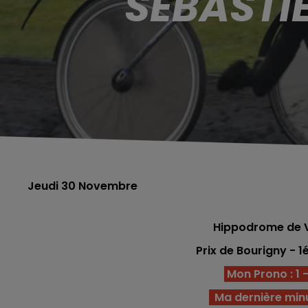
SÉBASTI
Jeudi 30 Novembre
Hippodrome de V
Prix de Bourigny -
1
Mon Prono : 1 - 
Ma dernière min