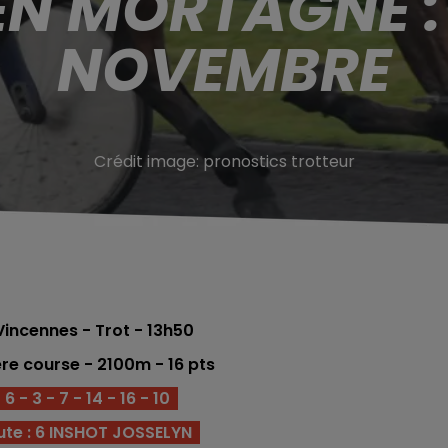
EN MORTAGNE : 
NOVEMBRE
Crédit image:
pronostics trotteur
incennes - Trot - 13h50
ére
course - 2100m - 16
pts
6 - 3 - 7 - 14 - 16 - 10
ute : 6 INSHOT JOSSELYN