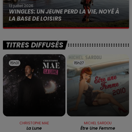
13 juillet 2026
WINGLES: UN JEUNE PERD LA VIE, NOYÉ À
LA BASE DE LOISIRS
La victime a coulé à pic
TITRES DIFFUSÉS
15h31
15h31
15h27
15h27
CHRISTOPHE MAE
MICHEL SARDOU
La Lune
Être Une Femme