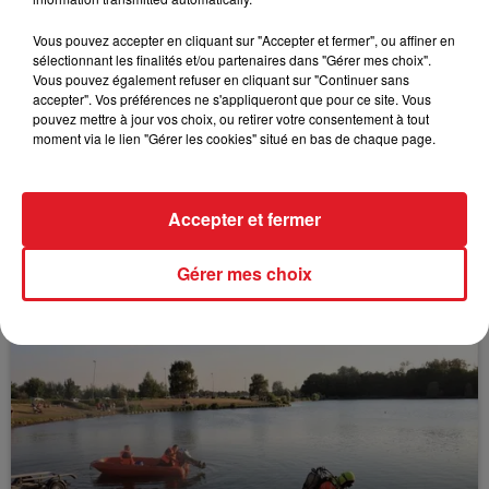
FILS D'ACTUS
Vous pouvez accepter en cliquant sur "Accepter et fermer", ou affiner en
sélectionnant les finalités et/ou partenaires dans "Gérer mes choix".
Vous pouvez également refuser en cliquant sur "Continuer sans
accepter". Vos préférences ne s'appliqueront que pour ce site. Vous
pouvez mettre à jour vos choix, ou retirer votre consentement à tout
moment via le lien "Gérer les cookies" situé en bas de chaque page.
Accepter et fermer
15 juillet 2026
BÉTHUNE: ENQUÊTE POUR HOMICIDE
Gérer mes choix
VOLONTAIRE EN COURS, APRÈS LA...
Selon les premiers éléments, le logement servait
à des prostituées