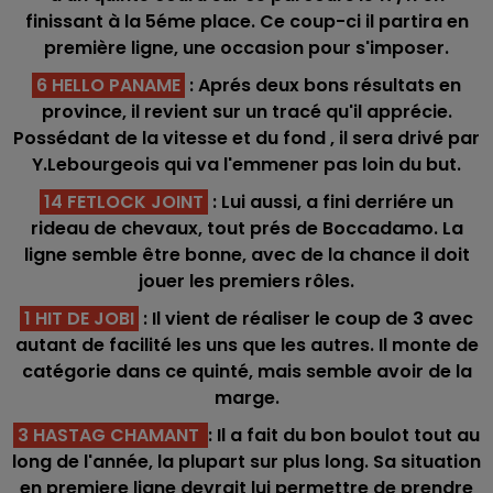
finissant à la 5éme place. Ce coup-ci il partira en
première ligne, une occasion pour s'imposer.
6 HELLO PANAME
: Aprés deux bons résultats en
province, il revient sur un tracé qu'il apprécie.
Possédant de la vitesse et du fond , il sera drivé par
Y.Lebourgeois qui va l'emmener pas loin du but.
14 FETLOCK JOINT
: Lui aussi, a fini derriére un
rideau de chevaux, tout prés de Boccadamo. La
ligne semble être bonne, avec de la chance il doit
jouer les premiers rôles.
1 HIT DE JOBI
: Il vient de réaliser le coup de 3 avec
autant de facilité les uns que les autres. Il monte de
catégorie dans ce quinté, mais semble avoir de la
marge.
3 HASTAG CHAMANT
: Il a fait du bon boulot tout au
long de l'année, la plupart sur plus long. Sa situation
en premiere ligne devrait lui permettre de prendre