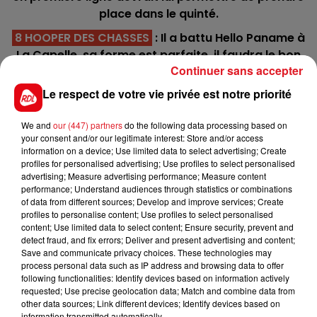
place dans le quinté.
8 HOOPER DES CHASSES
: Il a battu Hello Paname à
La Capelle, sa forme est parfaite, il faudra le bon
Continuer sans accepter
parcours avec le 8 mais reste maniable dans le
parcours.
Le respect de votre vie privée est notre priorité
10 HALO AM
: Modèle de regularité sur les petits
We and
our (447) partners
do the following data processing based on
anneaux germano-scandinave, il faut voir
your consent and/or our legitimate interest: Store and/or access
comment il va se comporter dans la montée, mais
information on a device; Use limited data to select advertising; Create
à la classe avec lui.
profiles for personalised advertising; Use profiles to select personalised
advertising; Measure advertising performance; Measure content
*********
performance; Understand audiences through statistics or combinations
of data from different sources; Develop and improve services; Create
En direct des pistes :
profiles to personalise content; Use profiles to select personalised
content; Use limited data to select content; Ensure security, prevent and
detect fraud, and fix errors; Deliver and present advertising and content;
Save and communicate privacy choices. These technologies may
process personal data such as IP address and browsing data to offer
following functionalities: Identify devices based on information actively
requested; Use precise geolocation data; Match and combine data from
other data sources; Link different devices; Identify devices based on
information transmitted automatically.