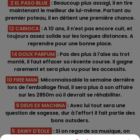
2 EL PASO BLUE
: Beaucoup plus assagi, il en tire
maintenant le meilleur de lui-même. Partant au
premier poteau, il en détient une première chance.
12 CARIOCA
: A 10 ans, il n'est pas encore cuit, et
toujours assez solide sur les longues distances. A
reprendre pour une bonne place.
14 DOUX PARFUM
: Pas des plus à l'aise au trot
monté, il faut effacer sa récente course. Il gagne
rarement et sera plus vu pour les accessits.
10 FREE MAN
: Méconnaissable la semaine derniére
lors de l'emballage final, il sera plus à son affaire
sur les 2850m où il devrait se réhabiliter.
9 DEUS EX MACHINA
: Avec lui tout sera une
question de sagesse, dur à l'effort il fait partie des
bons outsders.
5 EAWY D'EOLE
: Si on regarde sa musique, on
passe au suivant, mais sa récente disqualification