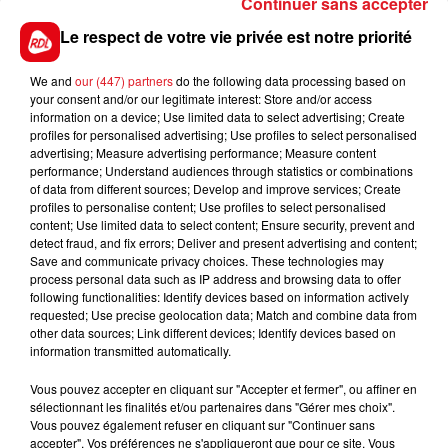
Continuer sans accepter
comporte des excuses. Ca peut-être la bonne
Le respect de votre vie privée est notre priorité
surprise.
*******
We and
our (447) partners
do the following data processing based on
your consent and/or our legitimate interest: Store and/or access
En direct des pistes :
information on a device; Use limited data to select advertising; Create
profiles for personalised advertising; Use profiles to select personalised
advertising; Measure advertising performance; Measure content
performance; Understand audiences through statistics or combinations
of data from different sources; Develop and improve services; Create
profiles to personalise content; Use profiles to select personalised
content; Use limited data to select content; Ensure security, prevent and
detect fraud, and fix errors; Deliver and present advertising and content;
Save and communicate privacy choices. These technologies may
FILS D'ACTUS
process personal data such as IP address and browsing data to offer
following functionalities: Identify devices based on information actively
requested; Use precise geolocation data; Match and combine data from
other data sources; Link different devices; Identify devices based on
information transmitted automatically.
Vous pouvez accepter en cliquant sur "Accepter et fermer", ou affiner en
sélectionnant les finalités et/ou partenaires dans "Gérer mes choix".
Vous pouvez également refuser en cliquant sur "Continuer sans
accepter". Vos préférences ne s'appliqueront que pour ce site. Vous