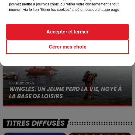
pouvez mettre à jour vos choix, ou retirer votre consentement à tout
15 juillet 2026
moment via le lien "Gérer les cookies" situé en bas de chaque page.
BÉTHUNE: ENQUÊTE POUR HOMICIDE
VOLONTAIRE EN COURS, APRÈS LA...
Selon les premiers éléments, le logement servait
Accepter et fermer
à des prostituées
Gérer mes choix
13 juillet 2026
WINGLES: UN JEUNE PERD LA VIE, NOYÉ À
LA BASE DE LOISIRS
La victime a coulé à pic
TITRES DIFFUSÉS