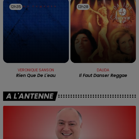
12h35
12h35
12h28
12h28
VERONIQUE SANSON
DALIDA
Rien Que De L'eau
Il Faut Danser Reggae
A L'ANTENNE