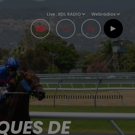
Live :
RDL RADIO
Webradios
QUES DE