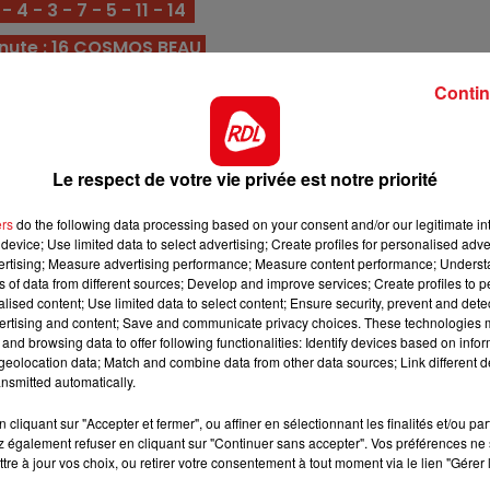
 4 - 3 - 7 - 5 - 11 - 14
8h00 - 10h00
nute : 16 COSMOS BEAU
RDL WEEK-END
parcours toujours fini sur le podium. En bas de tableau, il
Contin
ent en or pour s'imposer.
e, il est dans une forme parfaite. C'est une base dans l
premiers.
Le respect de votre vie privée est notre priorité
tte année, il va débuter sur la fibrée, mais au vu de sa
ers
do the following data processing based on your consent and/or our legitimate int
ngchamp, il détient une première chance.
device; Use limited data to select advertising; Create profiles for personalised adver
vertising; Measure advertising performance; Measure content performance; Unders
ses à son compteur dont 16 quintés, il vient de s'impos
ns of data from different sources; Develop and improve services; Create profiles to 
iste sur plus court.
alised content; Use limited data to select content; Ensure security, prevent and detect
ertising and content; Save and communicate privacy choices. These technologies
l vient pour la première fois d'abdiquer à cause de la
and browsing data to offer following functionalities: Identify devices based on infor
à l'economie, il doit refaire parler de lui.
eolocation data; Match and combine data from other data sources; Link different de
nsmitted automatically.
11h00 - 12h00
uinté, il monte néanmoins en puissance depuis 3 course
Sur un Air d'accordéon
cliquant sur "Accepter et fermer", ou affiner en sélectionnant les finalités et/ou pa
te capable de se surpasser dans cette catégorie.
 également refuser en cliquant sur "Continuer sans accepter". Vos préférences ne 
, où il est souvent attendu à l'arrivée dans ce genre de
tre à jour vos choix, ou retirer votre consentement à tout moment via le lien "Gérer 