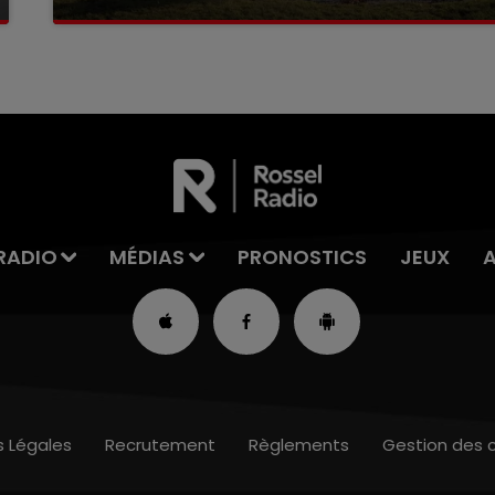
La victime a coulé à pic
RADIO
MÉDIAS
PRONOSTICS
JEUX
s Légales
Recrutement
Règlements
Gestion des 