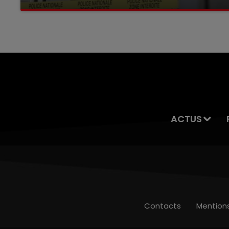
Selon les premiers éléments, le logement
servait à des prostituées
ACTUS
Contacts
Mention