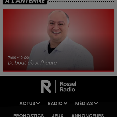
A L'ANTENNE
7h00 - 10h00
Debout c'est l'heure
ACTUS
RADIO
MÉDIAS
PRONOSTICS
JEUX
ANNONCEURS