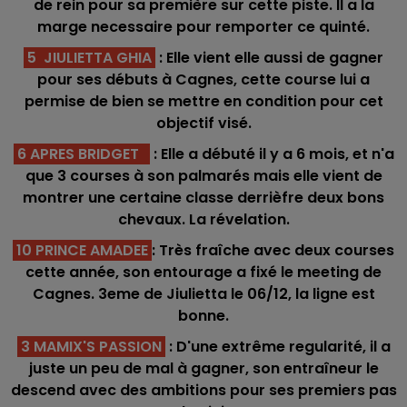
de rein pour sa première sur cette piste. Il a la
marge necessaire pour remporter ce quinté.
5 JIULIETTA GHIA
: Elle vient elle aussi de gagner
pour ses débuts à Cagnes, cette course lui a
permise de bien se mettre en condition pour cet
objectif visé.
6 APRES BRIDGET
: Elle a débuté il y a 6 mois, et n'a
que 3 courses à son palmarés mais elle vient de
montrer une certaine classe derrièfre deux bons
chevaux. La révelation.
10 PRINCE AMADEE
: Très fraîche avec deux courses
cette année, son entourage a fixé le meeting de
Cagnes. 3eme de Jiulietta le 06/12, la ligne est
bonne.
3 MAMIX'S PASSION
: D'une extrême regularité, il a
juste un peu de mal à gagner, son entraîneur le
descend avec des ambitions pour ses premiers pas