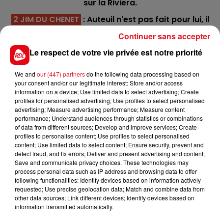
sur la Riviera.
2 JIM DU CHENET
: Auteuil n'est pas fait pour lui, il
préfére le bord de mer en le montrant à plusieurs
Continuer sans accepter
reprises. Il a encore sa chance pour les places.
Le respect de votre vie privée est notre priorité
14 TONERRE DU TEMPS
: Sa seule victoire a été
acquise pour ses débuts l'an dernier sur ce
We and
our (447) partners
do the following data processing based on
parcours, depuis il a pris des accessits, en bas de
your consent and/or our legitimate interest: Store and/or access
information on a device; Use limited data to select advertising; Create
tableau c'est un bon outsider.
profiles for personalised advertising; Use profiles to select personalised
advertising; Measure advertising performance; Measure content
*********
performance; Understand audiences through statistics or combinations
of data from different sources; Develop and improve services; Create
En direct des pistes :
profiles to personalise content; Use profiles to select personalised
content; Use limited data to select content; Ensure security, prevent and
detect fraud, and fix errors; Deliver and present advertising and content;
/
Save and communicate privacy choices. These technologies may
process personal data such as IP address and browsing data to offer
following functionalities: Identify devices based on information actively
requested; Use precise geolocation data; Match and combine data from
other data sources; Link different devices; Identify devices based on
FILS D'ACTUS
information transmitted automatically.