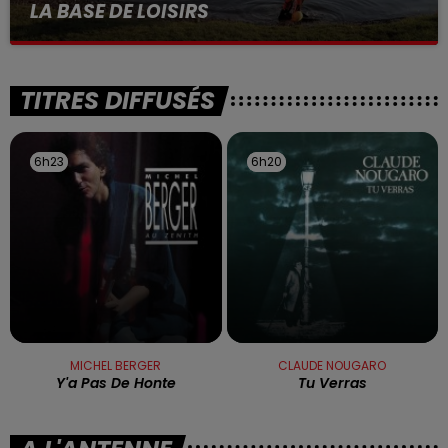
LA BASE DE LOISIRS
La victime a coulé à pic
TITRES DIFFUSÉS
6h23
6h23
6h20
6h20
MICHEL BERGER
CLAUDE NOUGARO
Y'a Pas De Honte
Tu Verras