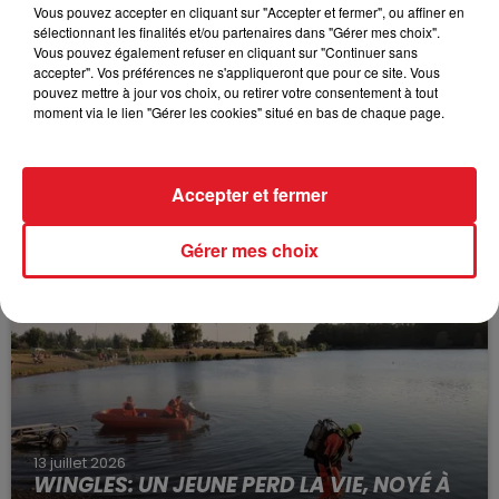
Vous pouvez accepter en cliquant sur "Accepter et fermer", ou affiner en
sélectionnant les finalités et/ou partenaires dans "Gérer mes choix".
Vous pouvez également refuser en cliquant sur "Continuer sans
accepter". Vos préférences ne s'appliqueront que pour ce site. Vous
pouvez mettre à jour vos choix, ou retirer votre consentement à tout
moment via le lien "Gérer les cookies" situé en bas de chaque page.
15 juillet 2026
Accepter et fermer
BÉTHUNE: ENQUÊTE POUR HOMICIDE
VOLONTAIRE EN COURS, APRÈS LA...
Gérer mes choix
Selon les premiers éléments, le logement servait
à des prostituées
13 juillet 2026
WINGLES: UN JEUNE PERD LA VIE, NOYÉ À