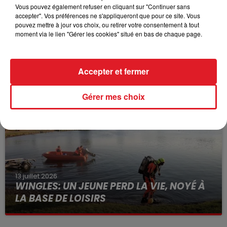
Vous pouvez également refuser en cliquant sur "Continuer sans
accepter". Vos préférences ne s'appliqueront que pour ce site. Vous
pouvez mettre à jour vos choix, ou retirer votre consentement à tout
moment via le lien "Gérer les cookies" situé en bas de chaque page.
15 juillet 2026
BÉTHUNE: ENQUÊTE POUR HOMICIDE
VOLONTAIRE EN COURS, APRÈS LA...
Accepter et fermer
Selon les premiers éléments, le logement servait
à des prostituées
Gérer mes choix
13 juillet 2026
WINGLES: UN JEUNE PERD LA VIE, NOYÉ À
LA BASE DE LOISIRS
La victime a coulé à pic