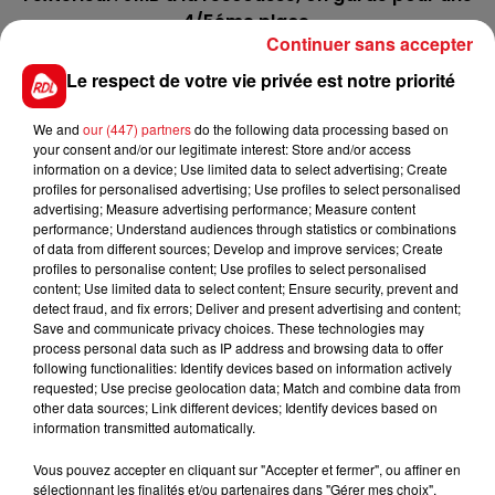
4/5éme place.
Continuer sans accepter
7 GAMIN D'ALJY
: 3éme de Grand Sourire, en 1'11"6, il
Le respect de votre vie privée est notre priorité
vient aussi de s'imposer de belle maniére à Vire.
Avec le bon parcours et Raffin, il peut s'imniscer à
We and
our (447) partners
do the following data processing based on
l'arrivée.
your consent and/or our legitimate interest: Store and/or access
information on a device; Use limited data to select advertising; Create
*********
profiles for personalised advertising; Use profiles to select personalised
advertising; Measure advertising performance; Measure content
En direct des pistes :
performance; Understand audiences through statistics or combinations
of data from different sources; Develop and improve services; Create
profiles to personalise content; Use profiles to select personalised
/
content; Use limited data to select content; Ensure security, prevent and
detect fraud, and fix errors; Deliver and present advertising and content;
Save and communicate privacy choices. These technologies may
process personal data such as IP address and browsing data to offer
following functionalities: Identify devices based on information actively
FILS D'ACTUS
requested; Use precise geolocation data; Match and combine data from
other data sources; Link different devices; Identify devices based on
information transmitted automatically.
Vous pouvez accepter en cliquant sur "Accepter et fermer", ou affiner en
sélectionnant les finalités et/ou partenaires dans "Gérer mes choix".