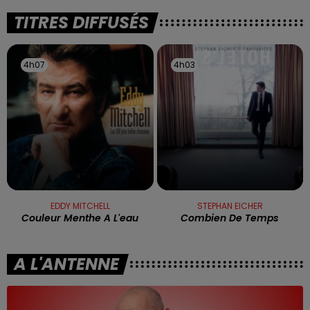
TITRES DIFFUSÉS
4h07
4h07
4h03
4h03
EDDY MITCHELL
STEPHAN EICHER
Couleur Menthe A L'eau
Combien De Temps
A L'ANTENNE