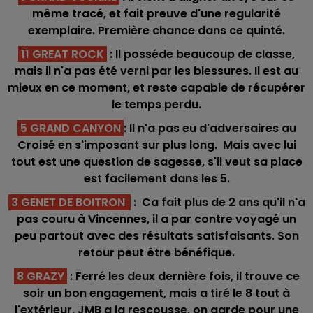
même tracé, et fait preuve d'une regularité
exemplaire. Première chance dans ce quinté.
11 GREAT ROCK
: Il posséde beaucoup de classe,
mais il n'a pas été verni par les blessures. Il est au
mieux en ce moment, et reste capable de récupérer
le temps perdu.
5 GRAND CANYON
: Il n'a pas eu d'adversaires au
Croisé en s'imposant sur plus long. Mais avec lui
tout est une question de sagesse, s'il veut sa place
est facilement dans les 5.
3 GENET DE BOITRON
: Ca fait plus de 2 ans qu'il n'a
pas couru à Vincennes, il a par contre voyagé un
peu partout avec des résultats satisfaisants. Son
retour peut être bénéfique.
8 GRAZY
: Ferré les deux dernière fois, il trouve ce
soir un bon engagement, mais a tiré le 8 tout à
l'extérieur. JMB a la rescousse, on garde pour une