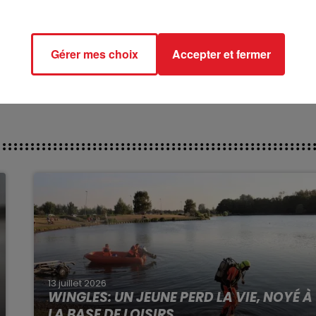
*********
ct des pistes :
Gérer mes choix
Accepter et fermer
/
13 juillet 2026
WINGLES: UN JEUNE PERD LA VIE, NOYÉ À
LA BASE DE LOISIRS