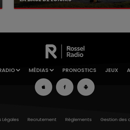
La victime a coulé à pic
RADIO
MÉDIAS
PRONOSTICS
JEUX
s Légales
Recrutement
Règlements
Gestion des 