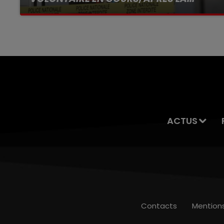
Selon les premiers éléments, le logement
servait à des prostituées
ACTUS
Contacts
Mention