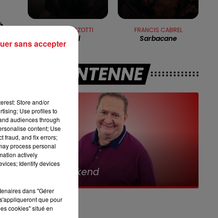
7h00 - 10h00
RDL WEEK-END
à
CLAUDE BARZOTTI
FRANCIS CABREL
Le Rital
Sarbacane
uer sans accepter
a
A L'ANTENNE
erest: Store and/or
r
tising; Use profiles to
tand audiences through
personalise content; Use
 fraud, and fix errors;
as
 may process personal
mation actively
10h00 - 12h00
vices; Identify devices
RDL Weekend
rtenaires dans "Gérer
s'appliqueront que pour
les cookies" situé en