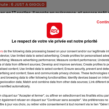
10h00 - 12h00
nute : 6 JUST A GIGOLO
RDL WEEKEND
oires en 17 sorties, il monte en puissance et encore prêt 
w pour cet objectif.
Contin
upe I en 7 tentatives, mais aussi en étant déf des 4. Il 
our réaliser une grosse performance.
Le respect de votre vie privée est notre priorité
epuis cet été, elle vient de survoler un groupe II sur
la voiture, c'est une base incontournable.
ers
do the following data processing based on your consent and/or our legitimate int
 vient de terminer juste derriére Jushua. Encore meilleu
device; Use limited data to select advertising; Create profiles for personalised adver
vertising; Measure advertising performance; Measure content performance; Unders
ne confirmation est attendue.
ns of data from different sources; Develop and improve services; Create profiles to 
alised content; Use limited data to select content; Ensure security, prevent and detect
us de 2,2 millions d'euros, elle va faire ses premiers p
ertising and content; Save and communicate privacy choices. These technologies
éritable attraction dans ce quinté.
and browsing data to offer following functionalities: Identify devices based on infor
7h00 - 10h00
eolocation data; Match and combine data from other data sources; Link different de
4 ans, il est au summum de sa forme. Seul un mauvais
RDL Week-end
nsmitted automatically.
o, peut l'empêcher de faire l'arrivée.
cliquant sur "Accepter et fermer", ou affiner en sélectionnant les finalités et/ou pa
ui aussi va débuter à Paris. Il posséde suffisamment de
 également refuser en cliquant sur "Continuer sans accepter". Vos préférences ne 
ctroyer une 5éme place.
tre à jour vos choix, ou retirer votre consentement à tout moment via le lien "Gérer 