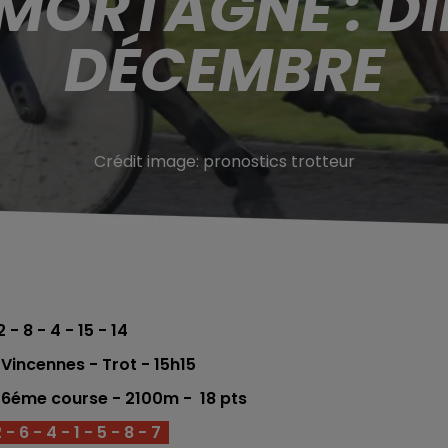
 MORTAGNE : D
DÉCEMBRE
Crédit image:
pronostics trotteur
2 - 8 - 4 - 15 - 14
incennes - Trot - 15h15
 6
éme
course - 2100m - 18
pts
 6 - 4 - 1 - 5 - 8 - 7