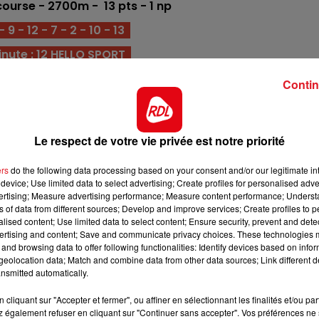
course - 2700m - 13
pts - 1 np
12h00 - 13h00
RDL & VOUS
9 - 12 - 7 - 2 - 10 - 13
nute : 12 HELLO SPORT
ne s'attendait pas le voir à la 3éme place d'un quinté à 32
Contin
eds nus et idéalement engagé.
 s'imposant devant hello sport et hold up du digeon. L
uement se répéter à l'arrivée du quinté.
Le respect de votre vie privée est notre priorité
victoires en étant deférré des 4 pieds, et fait preuve de
ers
do the following data processing based on your consent and/or our legitimate int
urs. C'est un très bon pont d'appui.
device; Use limited data to select advertising; Create profiles for personalised adver
vertising; Measure advertising performance; Measure content performance; Unders
2850m montrant sa forme du moment. Là-dessus, il devrai
ns of data from different sources; Develop and improve services; Create profiles to 
 les premiers.
alised content; Use limited data to select content; Ensure security, prevent and detect
ertising and content; Save and communicate privacy choices. These technologies
13h00 - 16h00
ovence cette année, mais le fait de revenir sur Vincennes
and browsing data to offer following functionalities: Identify devices based on infor
Les Après-midi qui chantent
 lancée, il a une chance à défendre.
eolocation data; Match and combine data from other data sources; Link different de
nsmitted automatically.
 début novembre, mais sera aujourd'hui sans ses fers. P
cliquant sur "Accepter et fermer", ou affiner en sélectionnant les finalités et/ou pa
rnier crédit.
 également refuser en cliquant sur "Continuer sans accepter". Vos préférences ne 