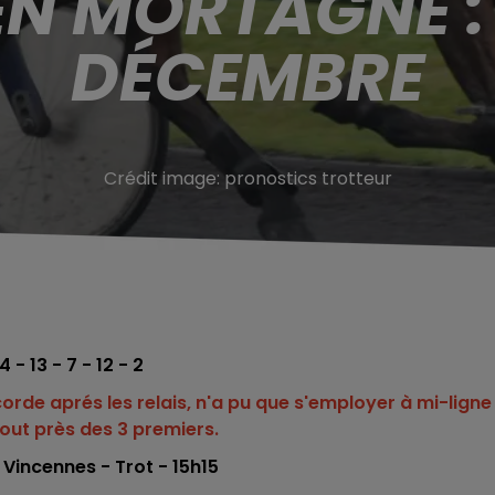
EN MORTAGNE : 
DÉCEMBRE
Crédit image:
pronostics trotteur
14 - 13 - 7 - 12 - 2
a corde aprés les relais, n'a pu que s'employer à mi-ligne
 tout près des 3 premiers.
incennes - Trot - 15h15