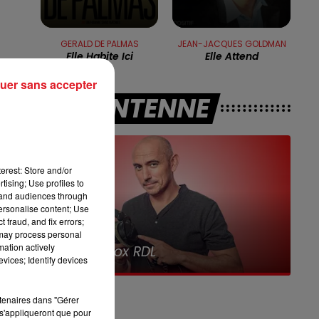
13h00 - 16h00
LES APRÈS-MIDI QUI CHANTENT
GERALD DE PALMAS
JEAN-JACQUES GOLDMAN
Elle Habite Ici
Elle Attend
/1.
uer sans accepter
A L'ANTENNE
a
erest: Store and/or
tising; Use profiles to
tand audiences through
t
personalise content; Use
 fraud, and fix errors;
 may process personal
16h00 - 19h00
,
mation actively
Le Jukebox RDL
vices; Identify devices
our
rtenaires dans "Gérer
s'appliqueront que pour