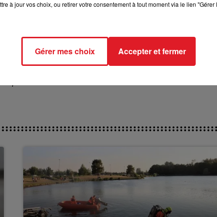
es depuis le printemps, et a aussi été arrété pendant 
tre à jour vos choix, ou retirer votre consentement à tout moment via le lien "Gérer 
t l'amener à la 4/5éme place.
*********
ct des pistes :
Gérer mes choix
Accepter et fermer
/