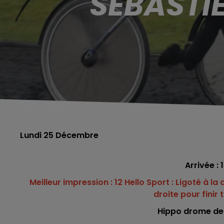
SÉBASTI
Lundi 25 Décembre
Arrivée : 
Meilleur impression : 12 Hello Sport : Ligoté à l
droite pour finir
Hippo drome de V