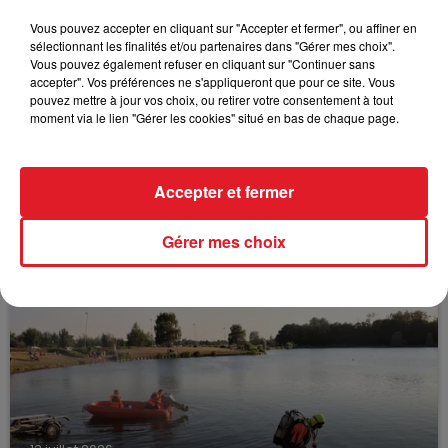
FILS D'ACTUS
Vous pouvez accepter en cliquant sur "Accepter et fermer", ou affiner en
sélectionnant les finalités et/ou partenaires dans "Gérer mes choix".
Vous pouvez également refuser en cliquant sur "Continuer sans
accepter". Vos préférences ne s'appliqueront que pour ce site. Vous
pouvez mettre à jour vos choix, ou retirer votre consentement à tout
moment via le lien "Gérer les cookies" situé en bas de chaque page.
Accepter et fermer
15 juillet 2026
BÉTHUNE: ENQUÊTE POUR HOMICIDE
VOLONTAIRE EN COURS, APRÈS LA...
Gérer mes choix
Selon les premiers éléments, le logement servait
à des prostituées