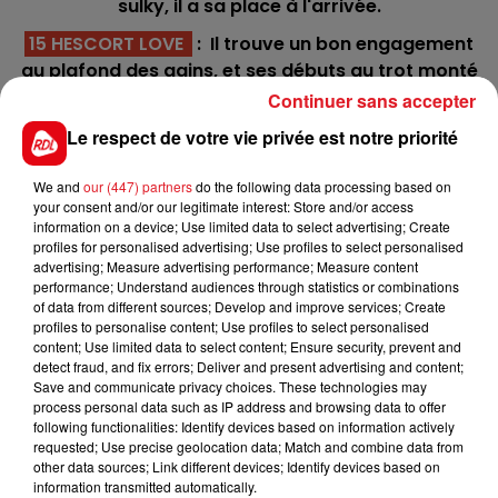
sulky, il a sa place à l'arrivée.
15 HESCORT LOVE
: Il trouve un bon engagement
au plafond des gains, et ses débuts au trot monté
l'ont mis en condition pour réaliser un bon
Continuer sans accepter
classement dans ce quinté.
Le respect de votre vie privée est notre priorité
16 HECTOR DE BASSIERE
: Il n'a toujours pas gagné à
Vincennes mais a souvent performé en étant déf
We and
our (447) partners
do the following data processing based on
your consent and/or our legitimate interest: Store and/or access
des 4. C'est une course visée par son entourage.
information on a device; Use limited data to select advertising; Create
profiles for personalised advertising; Use profiles to select personalised
*********
advertising; Measure advertising performance; Measure content
performance; Understand audiences through statistics or combinations
En direct des pistes :
of data from different sources; Develop and improve services; Create
profiles to personalise content; Use profiles to select personalised
content; Use limited data to select content; Ensure security, prevent and
detect fraud, and fix errors; Deliver and present advertising and content;
Save and communicate privacy choices. These technologies may
/
process personal data such as IP address and browsing data to offer
following functionalities: Identify devices based on information actively
requested; Use precise geolocation data; Match and combine data from
other data sources; Link different devices; Identify devices based on
information transmitted automatically.