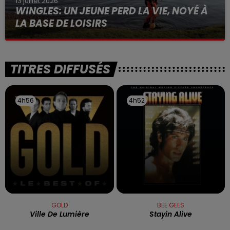
13 juillet 2026
WINGLES: UN JEUNE PERD LA VIE, NOYÉ À
LA BASE DE LOISIRS
La victime a coulé à pic
TITRES DIFFUSÉS
4h56
4h56
4h52
4h52
GOLD
BEE GEES
Ville De Lumière
Stayin Alive