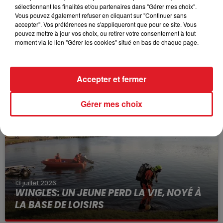
sélectionnant les finalités et/ou partenaires dans "Gérer mes choix".
Vous pouvez également refuser en cliquant sur "Continuer sans
accepter". Vos préférences ne s'appliqueront que pour ce site. Vous
pouvez mettre à jour vos choix, ou retirer votre consentement à tout
moment via le lien "Gérer les cookies" situé en bas de chaque page.
15 juillet 2026
BÉTHUNE: ENQUÊTE POUR HOMICIDE
VOLONTAIRE EN COURS, APRÈS LA...
Accepter et fermer
Selon les premiers éléments, le logement servait
Gérer mes choix
à des prostituées
13 juillet 2026
WINGLES: UN JEUNE PERD LA VIE, NOYÉ À
LA BASE DE LOISIRS
La victime a coulé à pic