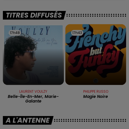
TITRES DIFFUSÉS
17h48
17h48
17h43
17h43
LAURENT VOULZY
PHILIPPE RUSSO
Belle-Île-En-Mer, Marie-
Magie Noire
Galante
A L'ANTENNE