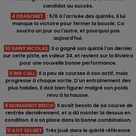
candidat au succés.
4 DRAGONET
: 5/6 à l'arrivée des quintés, il lui
manque la victoire pour fermer la boucle. Ca
sourira un jour ou l'autre, et pourquoi pas
aujourd'hui.
10 SAINT NICOLAS
: Il a gagné son quinté l'an dernier
sur cette piste, en valeur 34, et revient sur la Rivieira
pour une nouvelle bonne performance.
6 BIG CALL
: Il a peu de courses à son actif, mais
progresse à chaque sortie. D'un entraînement des
plus habiles, il doit bien figurer malgré son poids
revu à la hausse.
8 NORMANDY BEECH
: Il avait besoin de sa course de
rentrée derniérement, et a dû monter la dessus en
condition. Il a sa place dans la bonne combinaison.
11 ILOT SECRET
: Très joué dans le quinté réfèrence