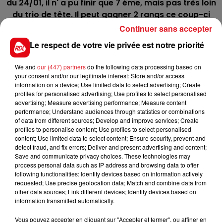
du 24/01, il n' a pu finir que 7 éme, mais pas très loin
du trio de tête. Il peut gagner 2 rangs ce coup-ci
Continuer sans accepter
3 BOBYDARGENT
: Pris en valeur 39 lors de ses
derniers quintés, il est ici en 36.5 mais va découvrir
Le respect de votre vie privée est notre priorité
la distance de 2400 m. Coup de poker.
We and
our (447) partners
do the following data processing based on
*******
your consent and/or our legitimate interest: Store and/or access
information on a device; Use limited data to select advertising; Create
En direct des pistes :
profiles for personalised advertising; Use profiles to select personalised
advertising; Measure advertising performance; Measure content
Solvalla (R6) : 201 Innersniffen - 1004 Queen
performance; Understand audiences through statistics or combinations
Ratzeputz
of data from different sources; Develop and improve services; Create
profiles to personalise content; Use profiles to select personalised
content; Use limited data to select content; Ensure security, prevent and
detect fraud, and fix errors; Deliver and present advertising and content;
Save and communicate privacy choices. These technologies may
process personal data such as IP address and browsing data to offer
following functionalities: Identify devices based on information actively
FILS D'ACTUS
requested; Use precise geolocation data; Match and combine data from
other data sources; Link different devices; Identify devices based on
information transmitted automatically.
Vous pouvez accepter en cliquant sur "Accepter et fermer", ou affiner en