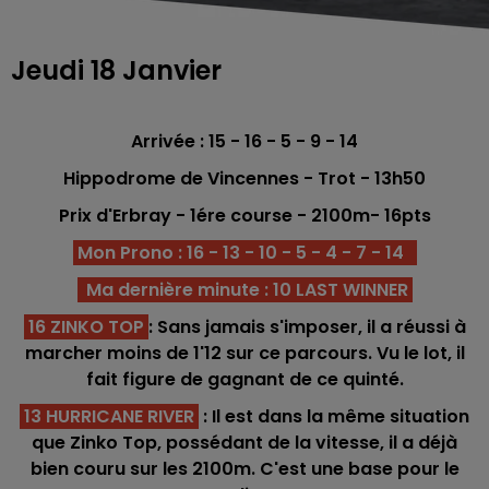
Jeudi 18 Janvier
Arrivée : 15 - 16 - 5 - 9 - 14
Hippodrome de Vincennes - Trot - 13h50
Prix d'Erbray - 1ére
course - 2100m
- 16pts
Mon Prono : 16 - 13 - 10 - 5 - 4 - 7 - 14
Ma dernière minute : 10 LAST WINNER
16 ZINKO TOP
: Sans jamais s'imposer, il a réussi à
marcher moins de 1'12 sur ce parcours. Vu le lot, il
fait figure de gagnant de ce quinté.
13 HURRICANE RIVER
: Il est dans la même situation
que Zinko Top, possédant de la vitesse, il a déjà
bien couru sur les 2100m. C'est une base pour le