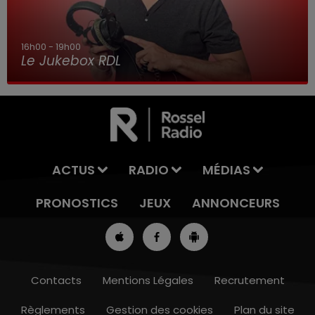
16h00 - 19h00
Le Jukebox RDL
ACTUS
RADIO
MÉDIAS
PRONOSTICS
JEUX
ANNONCEURS
Contacts
Mentions Légales
Recrutement
Règlements
Gestion des cookies
Plan du site
13h00 - 16h00