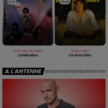
21h12
21h12
21h08
21h08
KOOL AND THE GANG
JULIEN CLERC
Celebration
Ce N'est Rien
A L'ANTENNE