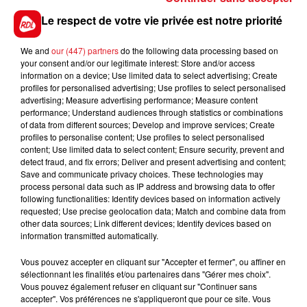
trot monté (2é), et revient sur un tracé qu'il
Le respect de votre vie privée est notre priorité
apprécie. C'est un bon outsider pour un accessit.
*********
We and
our (447) partners
do the following data processing based on
your consent and/or our legitimate interest: Store and/or access
En direct des pistes :
information on a device; Use limited data to select advertising; Create
profiles for personalised advertising; Use profiles to select personalised
advertising; Measure advertising performance; Measure content
performance; Understand audiences through statistics or combinations
/
of data from different sources; Develop and improve services; Create
profiles to personalise content; Use profiles to select personalised
content; Use limited data to select content; Ensure security, prevent and
detect fraud, and fix errors; Deliver and present advertising and content;
Save and communicate privacy choices. These technologies may
FILS D'ACTUS
process personal data such as IP address and browsing data to offer
following functionalities: Identify devices based on information actively
requested; Use precise geolocation data; Match and combine data from
other data sources; Link different devices; Identify devices based on
information transmitted automatically.
Vous pouvez accepter en cliquant sur "Accepter et fermer", ou affiner en
sélectionnant les finalités et/ou partenaires dans "Gérer mes choix".
Vous pouvez également refuser en cliquant sur "Continuer sans
accepter". Vos préférences ne s'appliqueront que pour ce site. Vous