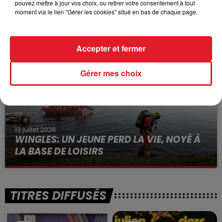
pouvez mettre à jour vos choix, ou retirer votre consentement à tout
15 juillet 2026
moment via le lien "Gérer les cookies" situé en bas de chaque page.
BÉTHUNE: ENQUÊTE POUR HOMICIDE
VOLONTAIRE EN COURS, APRÈS LA...
Selon les premiers éléments, le logement servait
Accepter et fermer
à des prostituées
Gérer mes choix
13 juillet 2026
WINGLES: UN JEUNE PERD LA VIE, NOYÉ À
LA BASE DE LOISIRS
La victime a coulé à pic
TITRES DIFFUSÉS