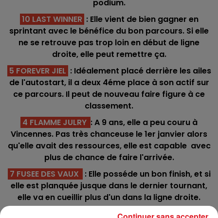
podium.
10 LAST WINNER
: Elle vient de bien gagner en
sprintant avec le bénéfice du bon parcours. Si elle
ne se retrouve pas trop loin en début de ligne
droite, elle peut remettre ça.
5 FOREVER JIEL
: Idéalement placé derrière les ailes
de l'autostart, il a deux 4éme place à son actif sur
ce parcours. Il peut de nouveau faire figure à ce
classement.
4 FLAMME JULRY
: A 9 ans, elle a peu couru à
Vincennes. Pas très chanceuse le 1er janvier alors
qu'elle avait des ressources, elle est capable avec
plus de chance de faire l'arrivée.
7 FUSEE DES VAUX
: Elle posséde un bon finish, et si
elle est planquée jusque dans le dernier tournant,
elle va en cueillir plus d'un dans la ligne droite.
14 FIDELE MADRIIK
: Il vient de débuter l'année au
Continuer sans accepter