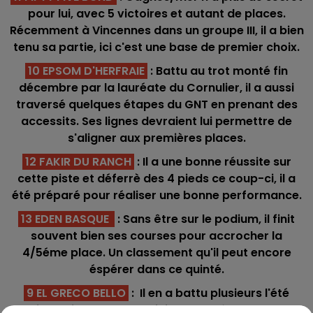
pour lui, avec 5 victoires et autant de places.
Récemment à Vincennes dans un groupe III, il a bien
tenu sa partie, ici c'est une base de premier choix.
10 EPSOM D'HERFRAIE
: Battu au trot monté fin
décembre par la lauréate du Cornulier, il a aussi
traversé quelques étapes du GNT en prenant des
accessits. Ses lignes devraient lui permettre de
s'aligner aux premières places.
12 FAKIR DU RANCH
: Il a une bonne réussite sur
cette piste et déferrè des 4 pieds ce coup-ci, il a
été préparé pour réaliser une bonne performance.
13 EDEN BASQUE
: Sans être sur le podium, il finit
souvent bien ses courses pour accrocher la
4/5éme place. Un classement qu'il peut encore
éspérer dans ce quinté.
9 EL GRECO BELLO
: Il en a battu plusieurs l'été
dernier qu'il va retrouver ici sur ce même parcours,