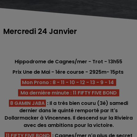
Mercredi 24 Janvier
Hippodrome de Cagnes/mer - Trot - 13h55
Prix Une de Mai - 1ére
course - 2925m
- 15pts
Mon Prono : 8 - 11 - 10 - 12 - 13 - 9 - 14
Ma dernière minute : 11 FIFTY FIVE BOND
8 GAMIN JABA
: Il a très bien couru (3é) samedi
dernier dans le quinté remporté par It's
Dollarmacker à Vincennes. Il descend sur la Rivieira
avec des ambitions pour la victoire.
11 FIFTY FIVE BOND
: Cagnes/mer n'a plus de secret