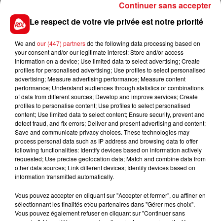
Continuer sans accepter
sans ses fers aujourd'hui il faut s'en méfier.
Le respect de votre vie privée est notre priorité
14 GIGOLO LOVER
: Il alterne l'attelé et le monté afin
de retrouver son meilleur niveau. JMB y croit et il
We and
our (447) partners
do the following data processing based on
sera l'un des favoris, mais au vu de ses derniers
your consent and/or our legitimate interest: Store and/or access
résultats, il a quand même besoin de rassurer.
information on a device; Use limited data to select advertising; Create
profiles for personalised advertising; Use profiles to select personalised
*********
advertising; Measure advertising performance; Measure content
performance; Understand audiences through statistics or combinations
En direct des pistes :
of data from different sources; Develop and improve services; Create
profiles to personalise content; Use profiles to select personalised
content; Use limited data to select content; Ensure security, prevent and
detect fraud, and fix errors; Deliver and present advertising and content;
Save and communicate privacy choices. These technologies may
FILS D'ACTUS
process personal data such as IP address and browsing data to offer
following functionalities: Identify devices based on information actively
requested; Use precise geolocation data; Match and combine data from
other data sources; Link different devices; Identify devices based on
information transmitted automatically.
Vous pouvez accepter en cliquant sur "Accepter et fermer", ou affiner en
sélectionnant les finalités et/ou partenaires dans "Gérer mes choix".
Vous pouvez également refuser en cliquant sur "Continuer sans