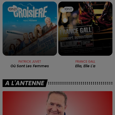
10h21
10h21
10h17
10h17
PATRICK JUVET
FRANCE GALL
Où Sont Les Femmes
Ella, Elle L'a
A L'ANTENNE