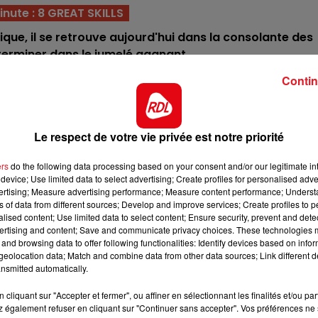
nute : 8 GREAT SKILLS
11h00 - 12h00
SUR UN AIR D'ACCORDÉON
rique, il se retrouve aujourd'hui dans la consolante des
terminer dans le jumelé gagnant.
s le 07/12, elle avait terminé seconde dans l'epreuve
Contin
le elle détient de nombreuses victoires en Scandinavie
ase incontournable.
Le respect de votre vie privée est notre priorité
 forme ne se dément pas. Bien placé derrière l'autostart, 
cée finir sur le podium.
ers
do the following data processing based on your consent and/or our legitimate int
 public lors de ses étapes du GNT l'an dernier, y gagnant
device; Use limited data to select advertising; Create profiles for personalised adver
vertising; Measure advertising performance; Measure content performance; Unders
 contretemps physique, mais sa qualité devrait faire la
ns of data from different sources; Develop and improve services; Create profiles to 
fférence.
alised content; Use limited data to select content; Ensure security, prevent and detect
ertising and content; Save and communicate privacy choices. These technologies
un numéro pas des plus faciles en seconde ligne (14) l
and browsing data to offer following functionalities: Identify devices based on infor
8h00 - 10h00
print final sera encore déterminant pour lui prendre un b
eolocation data; Match and combine data from other data sources; Link different de
RDL WEEK-END
nsmitted automatically.
ccessit.
tégorie juste inférieure, et son entourage a bien raison 
cliquant sur "Accepter et fermer", ou affiner en sélectionnant les finalités et/ou pa
 également refuser en cliquant sur "Continuer sans accepter". Vos préférences ne 
e épreuve. A mettre sur les tickets