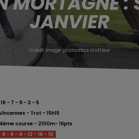
N MORTAGNE : 
JANVIER
Crédit image:
pronostics trotteur
 16 - 7 - 9 - 3 - 5
incennes - Trot - 15h15
- 4éme
course - 2100m
- 16pts
8 - 6 - 4 - 12 - 16 - 10