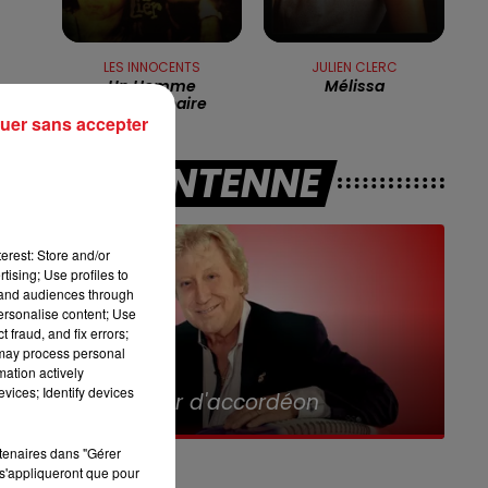
8h00 - 10h00
RDL WEEK-END
LES INNOCENTS
JULIEN CLERC
Un Homme
Mélissa
Extraordinaire
uer sans accepter
,
A L'ANTENNE
il
erest: Store and/or
tising; Use profiles to
tand audiences through
personalise content; Use
 fraud, and fix errors;
 may process personal
e
mation actively
11h00 - 12h00
on
vices; Identify devices
Sur un Air d'accordéon
de
rtenaires dans "Gérer
s'appliqueront que pour