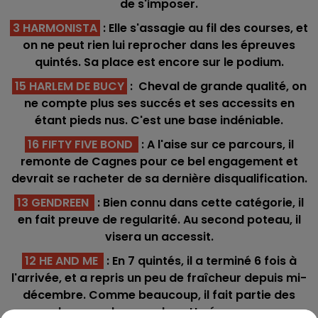
de s'imposer.
3 HARMONISTA
: Elle s'assagie au fil des courses, et
on ne peut rien lui reprocher dans les épreuves
quintés. Sa place est encore sur le podium.
15 HARLEM DE BUCY
: Cheval de grande qualité, on
ne compte plus ses succés et ses accessits en
étant pieds nus. C'est une base indéniable.
16 FIFTY FIVE BOND
: A l'aise sur ce parcours, il
remonte de Cagnes pour ce bel engagement et
devrait se racheter de sa dernière disqualification.
13 GENDREEN
: Bien connu dans cette catégorie, il
en fait preuve de regularité. Au second poteau, il
visera un accessit.
12 HE AND ME
: En 7 quintés, il a terminé 6 fois à
l'arrivée, et a repris un peu de fraîcheur depuis mi-
décembre. Comme beaucoup, il fait partie des
bonnes chances de cette épreuve.