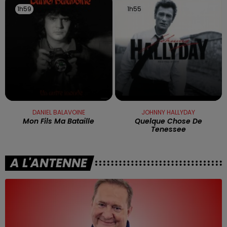
1h59
1h59
1h55
1h55
DANIEL BALAVOINE
JOHNNY HALLYDAY
Mon Fils Ma Bataille
Quelque Chose De
Tenessee
A L'ANTENNE