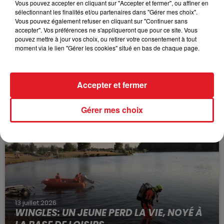
Vous pouvez accepter en cliquant sur "Accepter et fermer", ou affiner en
sélectionnant les finalités et/ou partenaires dans "Gérer mes choix".
Vous pouvez également refuser en cliquant sur "Continuer sans
accepter". Vos préférences ne s'appliqueront que pour ce site. Vous
pouvez mettre à jour vos choix, ou retirer votre consentement à tout
moment via le lien "Gérer les cookies" situé en bas de chaque page.
15 juillet 2026
Accepter et fermer
BÉTHUNE: ENQUÊTE POUR HOMICIDE
VOLONTAIRE EN COURS, APRÈS LA...
Gérer mes choix
Selon les premiers éléments, le logement servait
à des prostituées
13 juillet 2026
WINGLES: UN JEUNE PERD LA VIE, NOYÉ À