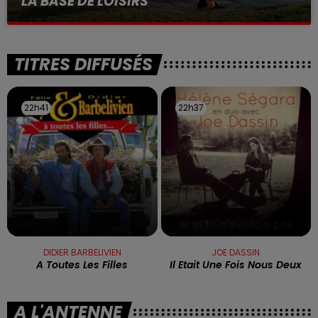
LA BASE DE LOISIRS
La victime a coulé à pic
TITRES DIFFUSÉS
22h41
22h41
22h37
22h37
DIDIER BARBELIVIEN
JOE DASSIN
A Toutes Les Filles
Il Etait Une Fois Nous Deux
A L'ANTENNE