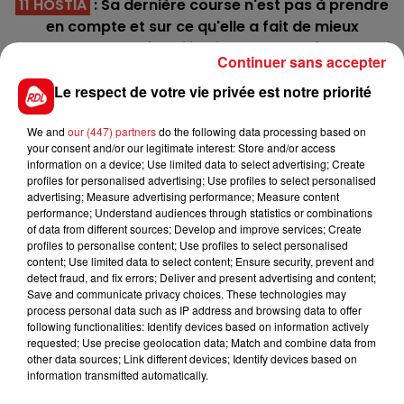
11 HOSTIA
: Sa dernière course n'est pas à prendre
en compte et sur ce qu'elle a fait de mieux
auparavant, une réhabilitation n'est pas à exclure à
Continuer sans accepter
belle cote.
Le respect de votre vie privée est notre priorité
8 GALANTE HAUFOR
: Attention cardiaque
s'abstenir, car elle reste sur 11 Dai lors de ses 15
We and
our (447) partners
do the following data processing based on
dernières sorties. Mais aussi elle avait réalisé un
your consent and/or our legitimate interest: Store and/or access
doublé sur 2875m en marchant 1'12"7 le printemps
information on a device; Use limited data to select advertising; Create
profiles for personalised advertising; Use profiles to select personalised
dernier. Question de bon vouloir....
advertising; Measure advertising performance; Measure content
performance; Understand audiences through statistics or combinations
*********
of data from different sources; Develop and improve services; Create
profiles to personalise content; Use profiles to select personalised
En direct des pistes :
content; Use limited data to select content; Ensure security, prevent and
detect fraud, and fix errors; Deliver and present advertising and content;
Save and communicate privacy choices. These technologies may
process personal data such as IP address and browsing data to offer
following functionalities: Identify devices based on information actively
requested; Use precise geolocation data; Match and combine data from
other data sources; Link different devices; Identify devices based on
FILS D'ACTUS
information transmitted automatically.