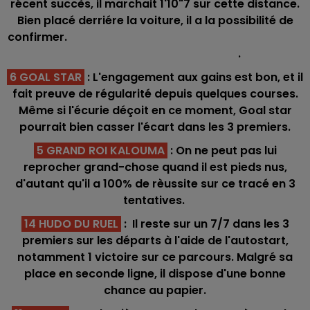
récent succès, il marchait 1'10"7 sur cette distance.
Bien placé derriére la voiture, il a la possibilité de
confirmer.
.
6 GOAL STAR
: L'engagement aux gains est bon, et il
fait preuve de régularité depuis quelques courses.
Même si l'écurie déçoit en ce moment, Goal star
pourrait bien casser l'écart dans les 3 premiers.
5 GRAND ROI KALOUMA
: On ne peut pas lui
reprocher grand-chose quand il est pieds nus,
d'autant qu'il a 100% de rèussite sur ce tracé en 3
tentatives.
14 HUDO DU RUEL
: Il reste sur un 7/7 dans les 3
premiers sur les départs à l'aide de l'autostart,
notamment 1 victoire sur ce parcours. Malgré sa
place en seconde ligne, il dispose d'une bonne
chance au papier.