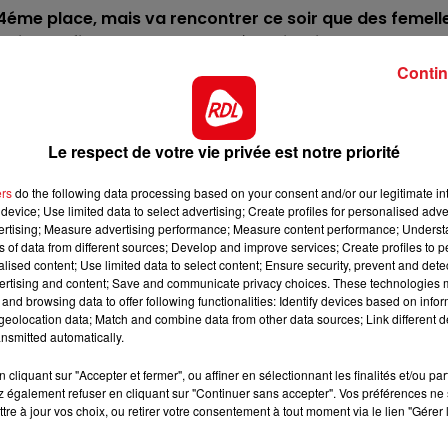
s 4éme place, mais va rencontrer ce soir que des femell
11h00 - 12h00
 vitesse finale peut l'amener à la victoire.
SUR UN AIR D'ACCORDÉON
Contin
rrentes qui possédent le plus d'endurance du peloton, e
puis le début de meeting, c'est la base idéale pour les
s places. .
Le respect de votre vie privée est notre priorité
té, elle n'a pu jouer le moindre rôle. Elle retrouve ici u
ns et a déjà prouvé sa qualité à l'attelé.
ers
do the following data processing based on your consent and/or our legitimate int
device; Use limited data to select advertising; Create profiles for personalised adver
e, elle venait en force dans la ligne droite avant de se
vertising; Measure advertising performance; Measure content performance; Unders
 son avantage, et elle sera à reprendre.
ns of data from different sources; Develop and improve services; Create profiles to 
alised content; Use limited data to select content; Ensure security, prevent and detect
 soldés par autant de succès, et dernièrement ferré po
ertising and content; Save and communicate privacy choices. These technologies
sa place est encore à l'arrivée.
and browsing data to offer following functionalities: Identify devices based on infor
eolocation data; Match and combine data from other data sources; Link different de
meeting, aprés un début compliqué. Sur sa lancée. elle a
nsmitted automatically.
8h00 - 10h00
 dans ce quinté des plus ouvert.
RDL WEEK-END
cliquant sur "Accepter et fermer", ou affiner en sélectionnant les finalités et/ou pa
urs dans le groupe III, le jour du prix d'Amérique en éta
 également refuser en cliquant sur "Continuer sans accepter". Vos préférences ne 
tre à jour vos choix, ou retirer votre consentement à tout moment via le lien "Gérer 
e. Avec le bon parcours ce coup-ci...