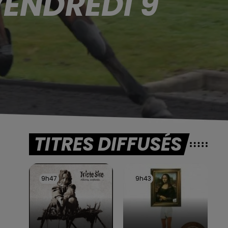
VENDREDI 9
TITRES DIFFUSÉS
9h47
9h47
9h43
9h43