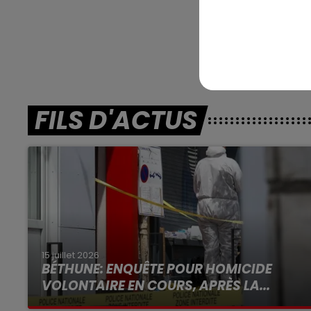
En dire
FILS D'ACTUS
15 juillet 2026
BÉTHUNE: ENQUÊTE POUR HOMICIDE
VOLONTAIRE EN COURS, APRÈS LA...
Selon les premiers éléments, le logement