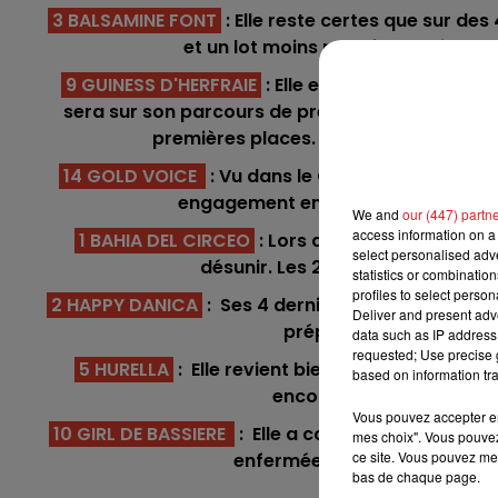
3 BALSAMINE FONT
: Elle reste certes que sur de
8h00 - 10h00
et un lot moins relevé. Sa pointe de
RDL WEEK-END
9 GUINESS D'HERFRAIE
: Elle est l'une des concu
sera sur son parcours de prédiction. En forme de
première
14 GOLD VOICE
: Vu dans le Cornulier au trot mon
engagement en or au plafond des gai
We and
our (447) partn
access information on a 
1 BAHIA DEL CIRCEO
: Lors de sa dernière cours
select personalised ad
désunir. Les 2700m seront plus à
statistics or combinatio
profiles to select person
2 HAPPY DANICA
: Ses 4 derniers quintés se sont
Deliver and present adv
préparer cette course, 
data such as IP address 
requested; Use precise g
5 HURELLA
: Elle revient bien en cette fin de 
based on information tra
11h00 - 12h00
encore une carte à jouer
Sur un Air d'accordéon
Vous pouvez accepter en 
10 GIRL DE BASSIERE
: Elle a connu bien des malhe
mes choix". Vous pouvez
ce site. Vous pouvez met
enfermée toute la ligne droit
bas de chaque page.