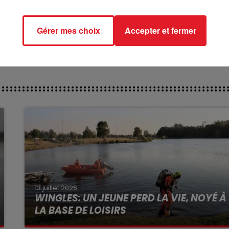
*********
ct des pistes :
Gérer mes choix
Accepter et fermer
13 juillet 2026
WINGLES: UN JEUNE PERD LA VIE, NOYÉ À
LA BASE DE LOISIRS
La victime a coulé à pic