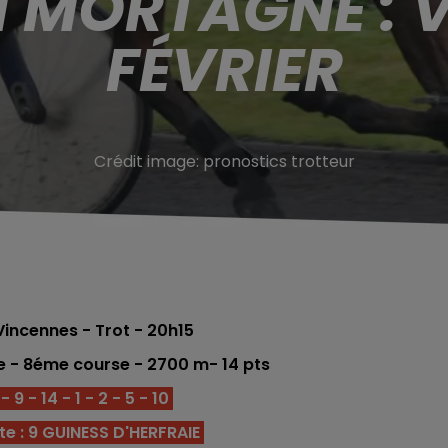
 MORTAGNE : 
FÉVRIER
Crédit image:
pronostics trotteur
incennes - Trot - 20h15
one - 8éme course - 2700 m
- 14 pts
 9 - 14 - 1 - 2 - 5 - 10
e : 9 GUINESS D'HERFRAIE