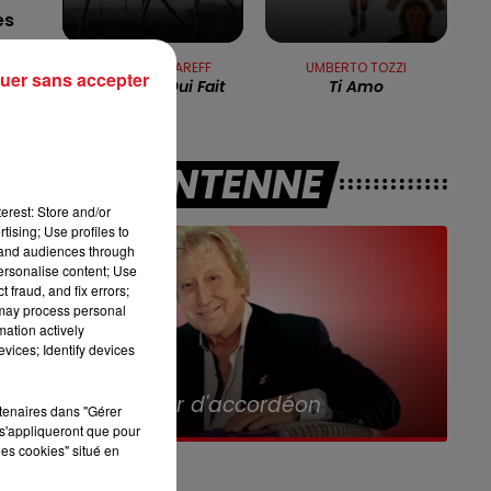
es
8h00 - 10h00
RDL WEEK-END
MICHEL POLNAREFF
UMBERTO TOZZI
uer sans accepter
t
La Poupée Qui Fait
Ti Amo
Non
A L'ANTENNE
n
erest: Store and/or
tising; Use profiles to
tand audiences through
personalise content; Use
 fraud, and fix errors;
ur
 may process personal
mation actively
vices; Identify devices
11h00 - 12h00
Sur un Air d'accordéon
rtenaires dans "Gérer
nt
s'appliqueront que pour
les cookies" situé en