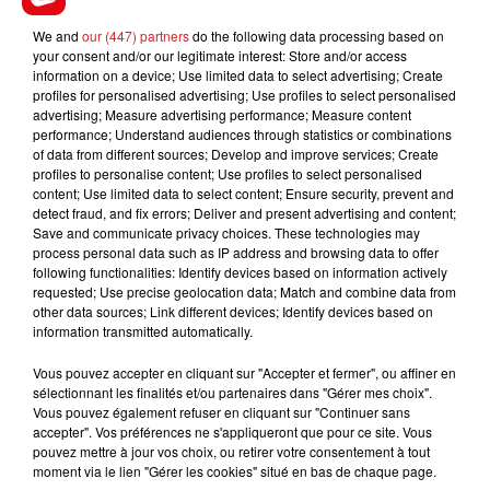
*********
We and
our (447) partners
do the following data processing based on
your consent and/or our legitimate interest: Store and/or access
En direct des pistes :
information on a device; Use limited data to select advertising; Create
profiles for personalised advertising; Use profiles to select personalised
advertising; Measure advertising performance; Measure content
performance; Understand audiences through statistics or combinations
of data from different sources; Develop and improve services; Create
profiles to personalise content; Use profiles to select personalised
FILS D'ACTUS
content; Use limited data to select content; Ensure security, prevent and
detect fraud, and fix errors; Deliver and present advertising and content;
Save and communicate privacy choices. These technologies may
process personal data such as IP address and browsing data to offer
following functionalities: Identify devices based on information actively
requested; Use precise geolocation data; Match and combine data from
other data sources; Link different devices; Identify devices based on
information transmitted automatically.
Vous pouvez accepter en cliquant sur "Accepter et fermer", ou affiner en
sélectionnant les finalités et/ou partenaires dans "Gérer mes choix".
15 juillet 2026
Vous pouvez également refuser en cliquant sur "Continuer sans
BÉTHUNE: ENQUÊTE POUR HOMICIDE
accepter". Vos préférences ne s'appliqueront que pour ce site. Vous
pouvez mettre à jour vos choix, ou retirer votre consentement à tout
VOLONTAIRE EN COURS, APRÈS LA...
moment via le lien "Gérer les cookies" situé en bas de chaque page.
Selon les premiers éléments, le logement servait