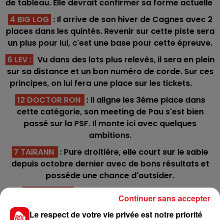
de tableau. Elle devrait confirmer sa forme actuelle
4 BIG LOG
: Il arrive de son hiver de Cagnes avec 2
places dans les quintés. Revenir sur cette piste sera
un plus pour lui, c'est une base pour cette épreuve.
6 LEV :
Vu dans des lots plus relevès, il sera en plein
sur sa distance et un bon numéro de corde. Sur ces
principes, on lui fera une place sur les tickets.
vés;,
12 DOCTOR RON
: Il aligne les 3éme place dans
cette catégorie, son meeting de Pau s'est bien
passé sur la PSF. Il monte ici avec quelques
ambitions.
7 TAIRANN
: Pure droitière, elle court sur le sable
depuis octobre dernier avec de bons résultats et
posséde une chance d'outsider.
5 LE FREINAY
: 3/3 sur cette piste dans les 4
Continuer sans accepter
premiers, sa dernière course lui a fait du bien et doit
Le respect de votre vie privée est notre priorité
monter logiquement en condition sur celle-ci.