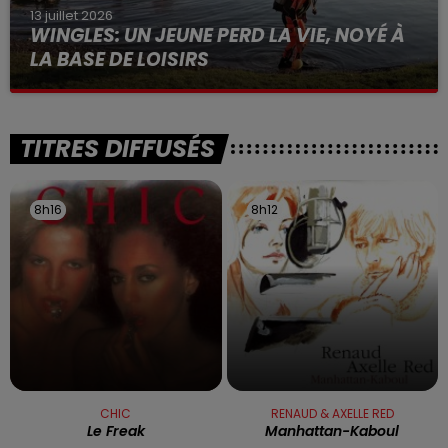
13 juillet 2026
WINGLES: UN JEUNE PERD LA VIE, NOYÉ À
LA BASE DE LOISIRS
La victime a coulé à pic
TITRES DIFFUSÉS
8h16
8h16
8h12
8h12
CHIC
RENAUD & AXELLE RED
Le Freak
Manhattan-Kaboul