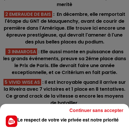
meritè
2 EMERAUDE DE BAIS
: En décembre, elle remportait
l'étape du GNT de Mauquenchy, avant de courir de
première dans l'Amérique. Elle trouve ici encore une
épreuve prestigieuse, qui devrait l'amener à l'une
des plus belles places du podium.
3 INMAROSA
: Elle aussi monte en puissance dans
les grands événements, preuve sa 2éme place dans
le Prix de Paris. Elle devrait faire une année
exceptionnelle, et ce Critérium en fait partie.
5 VIVID WISE AS
: Il est incroyable quand il arrive sur
la Riveira avec 7 victoires et 1 place en 8 tentatives.
Ce grand crack de la vitesse a encore les moyens
de batailler
Continuer sans accepter
6 HOOKER BERRY :
Il va débuter à Cagnes, mais le
Le respect de votre vie privée est notre priorité
tracé ne devrait pas lui poser de probléme. Il a la
qualité necessaire pour obtenir une place dans le