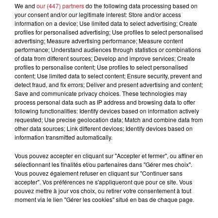
We and
our (447) partners
do the following data processing based on
quinté.
your consent and/or our legitimate interest: Store and/or access
1 VERNISSAGE GRIF
: 4éme l'an dernier en marchant
information on a device; Use limited data to select advertising; Create
profiles for personalised advertising; Use profiles to select personalised
- de 1'10, il a eu un petit probléme durant le seconde
advertising; Measure advertising performance; Measure content
semestre 2023, mais tout semble résorbé. Elle reste
performance; Understand audiences through statistics or combinations
capable de bien faire
of data from different sources; Develop and improve services; Create
profiles to personalise content; Use profiles to select personalised
10 DAUGHTER AS
: Dans un groupe à Vincennes, elle
content; Use limited data to select content; Ensure security, prevent and
detect fraud, and fix errors; Deliver and present advertising and content;
n'a pas eu toutes ses aises, alors qu'elle finissait
Save and communicate privacy choices. These technologies may
avec des ressources intactes. La piste de Cagnes,
process personal data such as IP address and browsing data to offer
devrait servir ses interêts, et peut venir se glisser
following functionalities: Identify devices based on information actively
requested; Use precise geolocation data; Match and combine data from
en fin de combinaison
other data sources; Link different devices; Identify devices based on
information transmitted automatically.
*********
En direct des pistes :
Vous pouvez accepter en cliquant sur "Accepter et fermer", ou affiner en
sélectionnant les finalités et/ou partenaires dans "Gérer mes choix".
Cagnes/mer ( R1) : 614 FLOREAL (1e)- 704 KAIRI DU
Vous pouvez également refuser en cliquant sur "Continuer sans
accepter". Vos préférences ne s'appliqueront que pour ce site. Vous
DAMIER (2e) -
pouvez mettre à jour vos choix, ou retirer votre consentement à tout
moment via le lien "Gérer les cookies" situé en bas de chaque page.