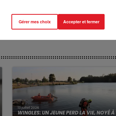
********
ct des pistes :
RY - 414 KARTER LEWIS - 504 KALINE D'ERPION - 605 LIFO
Gérer mes choix
Accepter et fermer
IS EYE'S -
13 juillet 2026
WINGLES: UN JEUNE PERD LA VIE, NOYÉ À