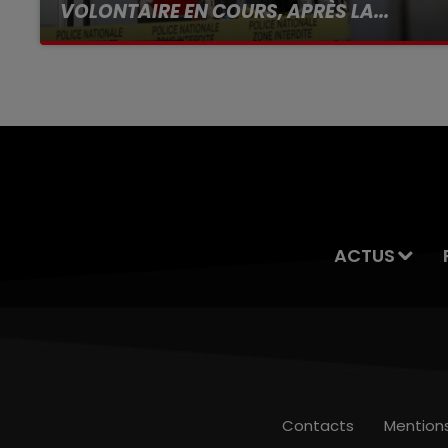
VOLONTAIRE EN COURS, APRÈS LA...
Selon les premiers éléments, le logement
servait à des prostituées
ACTUS
Contacts
Mention