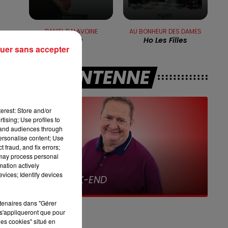
8h00 - 10h00
RDL WEEK-END
DANIEL BALAVOINE
AU BONHEUR DES DAMES
L'aziza
Ho Les Filles
uer sans accepter
A L'ANTENNE
erest: Store and/or
n
tising; Use profiles to
tand audiences through
personalise content; Use
té
 fraud, and fix errors;
 may process personal
mation actively
11h00 - 12h00
s
vices; Identify devices
Sur un Air d'accordéon
rtenaires dans "Gérer
s'appliqueront que pour
les cookies" situé en