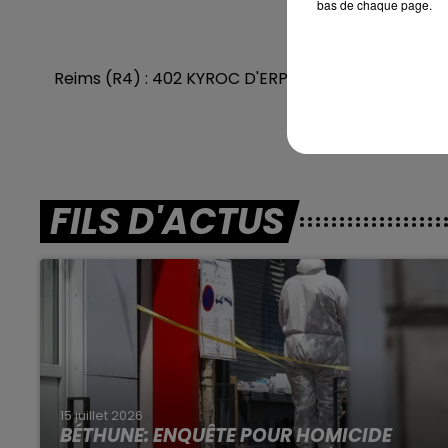
bas de chaque page.
En dire
Reims (R4) : 402 KYROC D'ERPION - 406 KING DU T
IR
FILS D'ACTUS
15 juillet 2026
BÉTHUNE: ENQUÊTE POUR HOMICIDE