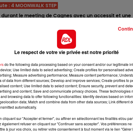
nute : 4 MOONWALK STEP
11h00 - 12h00
té durant le meeting de Cagnes avec un accessit et une
SUR UN AIR D'ACCORDÉON
 probléme, sur sa lancée il peut s'imposer.
Contin
ncore un poulain, tant il donne le meilleur de lui-même à
400m, il a tout pour finir sur le podium.
 mais aussi un expert des pistes alourdies. Malgré sa
Le respect de votre vie privée est notre priorité
és de fournir une très bonne perf.
ers
do the following data processing based on your consent and/or our legitimate int
 cette année, il est dans un bon degré de forme et a so
device; Use limited data to select advertising; Create profiles for personalised adver
pour les accessits.
vertising; Measure advertising performance; Measure content performance; Unders
ns of data from different sources; Develop and improve services; Create profiles to 
st sorti qu'une fois dans les 5 premiers. sa grande régulari
alised content; Use limited data to select content; Ensure security, prevent and detect
nouvelle fois à l'arrivée.
ertising and content; Save and communicate privacy choices. These technologies
and browsing data to offer following functionalities: Identify devices based on infor
8h00 - 10h00
ypes de terrain, et monte au vu de ses résultats avec de
eolocation data; Match and combine data from other data sources; Link different de
RDL WEEK-END
nsmitted automatically.
mbitions.
ourt généralement bien frais et à l'experience de cette
cliquant sur "Accepter et fermer", ou affiner en sélectionnant les finalités et/ou pa
 également refuser en cliquant sur "Continuer sans accepter". Vos préférences ne 
atègorie.
tre à jour vos choix, ou retirer votre consentement à tout moment via le lien "Gérer 