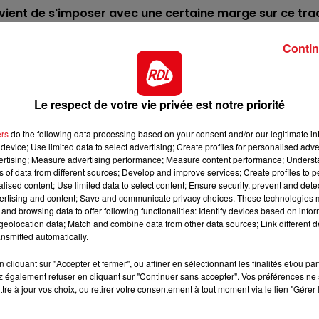
11h00 - 12h00
le vient de s'imposer avec une certaine marge sur ce tra
SUR UN AIR D'ACCORDÉON
rter les 3,5 kg supplémentaires.
Contin
euve référence, et aura pour lui le terrain lourd qu'il
loin d'une victoire dans cette catégorie.
tyle de lot, et aura juste la fraîcheur necessaire en fin d
Le respect de votre vie privée est notre priorité
 prendre un accessit.
ers
do the following data processing based on your consent and/or our legitimate int
amasser quelques émoussés dans la ligne droite. En b
device; Use limited data to select advertising; Create profiles for personalised adver
 ce coup-ci de faire encore mieux.
vertising; Measure advertising performance; Measure content performance; Unders
ns of data from different sources; Develop and improve services; Create profiles to 
is fini plus loin que 5éme. Aujourd'hui il fera sa rentr
alised content; Use limited data to select content; Ensure security, prevent and detect
gré tout il court bien frais. Dans le coup.
ertising and content; Save and communicate privacy choices. These technologies
and browsing data to offer following functionalities: Identify devices based on infor
 falloir en garder sous le sabot. Cheval de qualité, il pe
eolocation data; Match and combine data from other data sources; Link different de
er à une place.
nsmitted automatically.
8h00 - 10h00
RDL WEEK-END
 le meeting, en terrain lourd et collant. Pour sa première
cliquant sur "Accepter et fermer", ou affiner en sélectionnant les finalités et/ou pa
 également refuser en cliquant sur "Continuer sans accepter". Vos préférences ne 
 reste à surveiller.
.
tre à jour vos choix, ou retirer votre consentement à tout moment via le lien "Gérer 
********