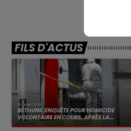
En dire
FILS D'ACTUS
15 juillet 2026
BÉTHUNE: ENQUÊTE POUR HOMICIDE
VOLONTAIRE EN COURS, APRÈS LA...
Selon les premiers éléments, le logement