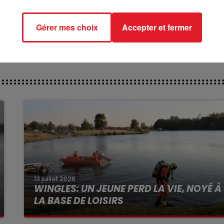
ct des pistes :
Gérer mes choix
Accepter et fermer
13 juillet 2026
WINGLES: UN JEUNE PERD LA VIE, NOYÉ À
LA BASE DE LOISIRS
La victime a coulé à pic