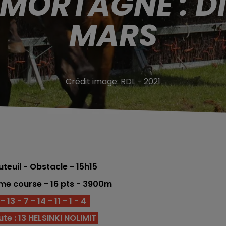
 MORTAGNE : D
MARS
Crédit image:
RDL - 2021
euil - Obstacle - 15
h15
me course - 16 pts - 3900m
 13 - 7 - 14 - 11 - 1 - 4
te : 13 HELSINKI NOLIMIT