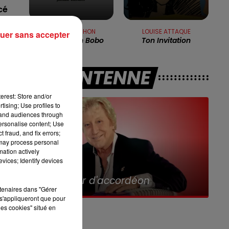
8h00 - 10h00
cé
RDL WEEK-END
ALAIN SOUCHON
LOUISE ATTAQUE
uer sans accepter
Allô Maman Bobo
Ton Invitation
e
A L'ANTENNE
erest: Store and/or
as
tising; Use profiles to
tand audiences through
personalise content; Use
ée
 fraud, and fix errors;
 may process personal
mation actively
ut
vices; Identify devices
11h00 - 12h00
Sur un Air d'accordéon
 à
rtenaires dans "Gérer
s'appliqueront que pour
les cookies" situé en